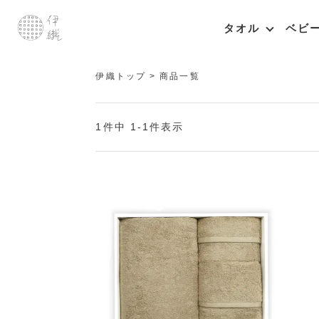
タオル
ベビ
伊織トップ
商品一覧
1
件中
1
-
1
件表示