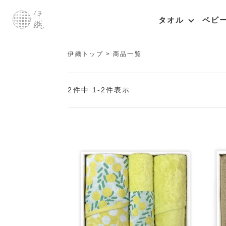
タオル
ベビ
伊織トップ
商品一覧
2
件中
1
-
2
件表示