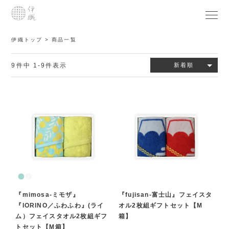
伊織トップ
商品一覧
9
件中
1
-
9
件表示
新着順
『mimosa-ミモザ』
『fujisan-富士山』フェイスタ
『IORINO／ふわふわ』(ライ
オル2枚組ギフトセット【M
ム）フェイスタオル2枚組ギフ
箱】
トセット【M箱】