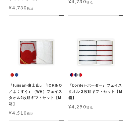
¥
4,730
税込
¥
4,730
税込
『fujisan-富士山』『IORINO
『border-ボーダー』フェイス
／よくすう』（WH）フェイス
タオル２枚組ギフトセット【M
タオル2枚組ギフトセット【M
箱】
箱】
¥
4,290
税込
¥
4,510
税込