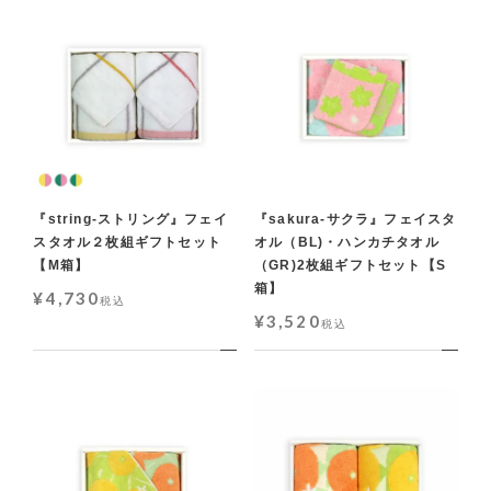
『string-ストリング』フェイ
『sakura-サクラ』フェイスタ
スタオル２枚組ギフトセット
オル（BL)・ハンカチタオル
【M箱】
（GR)2枚組ギフトセット【S
箱】
¥
4,730
税込
¥
3,520
税込