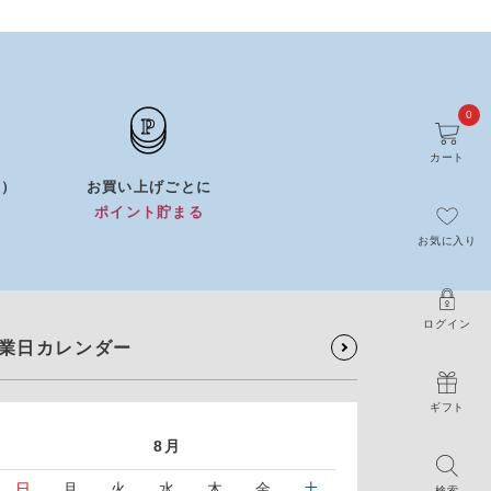
0
カート
0）
お買い上げごとに
）
ポイント貯まる
お気に入り
ログイン
業日カレンダー
ギフト
8月
日
月
火
水
木
金
土
検索