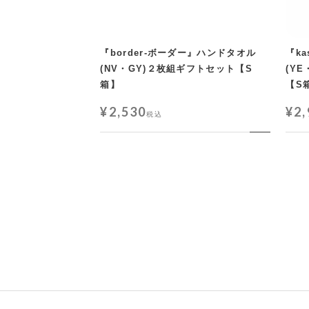
『border-ボーダー』ハンドタオル
『k
(NV・GY)２枚組ギフトセット【S
(Y
箱】
【S
¥
2,530
¥
2
税込