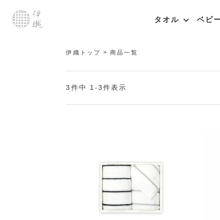
タオル
ベビ
伊織トップ
商品一覧
3
件中
1
-
3
件表示