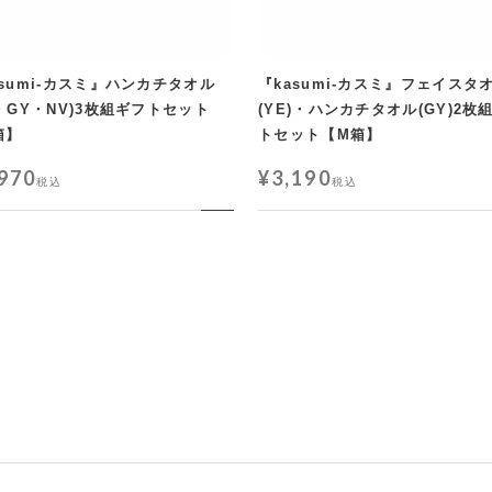
asumi-カスミ』ハンカチタオル
『kasumi-カスミ』フェイスタ
E・GY・NV)3枚組ギフトセット
(YE)・ハンカチタオル(GY)2枚
箱】
トセット【M箱】
,970
¥
3,190
税込
税込