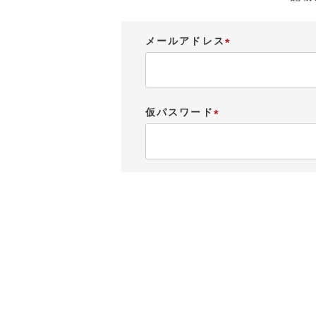
メールアドレス
(
必
須
)
仮パスワード
(
必
須
)