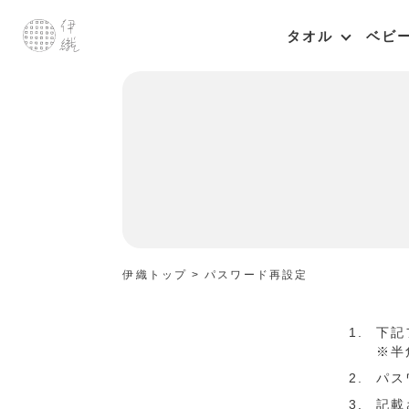
タオル
ベビ
伊織トップ
パスワード再設定
下記
※半
パス
記載