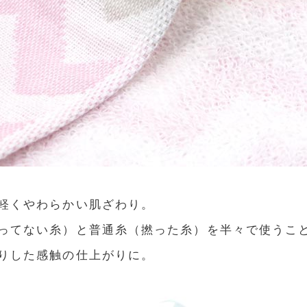
軽くやわらかい肌ざわり。
ってない糸）と普通糸（撚った糸）を半々で使うこ
りした感触の仕上がりに。