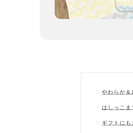
やわらか＆
はしっこま
ギフトにも