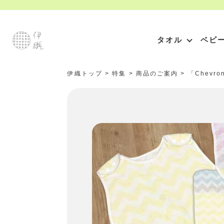
タオル
ベビ
伊織トップ
>
特集
>
商品のご案内
>
「Chev