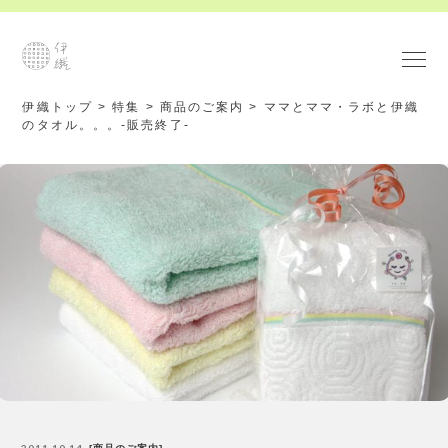
伊織トップ
>
特集
>
商品のご案内
>
ママとママ・ラボと伊織
のタオル。。。-販売終了-
2011.10.14