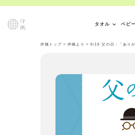
タオル
ベビ
伊織トップ
>
伊織より
>
6/16 父の日：「あ