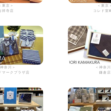
＜東京＞
＜東京
吉祥寺店
コレド室
神奈川＞
＜神奈
ドマークプラザ店
鎌倉