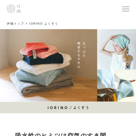
伊織トップ
IORINO よくすう
吸水性のヒミツは空気のすき間