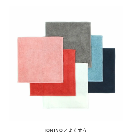
IORINO／よくすう