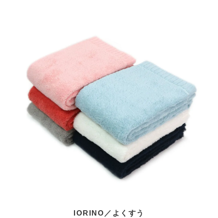
IORINO／よくすう