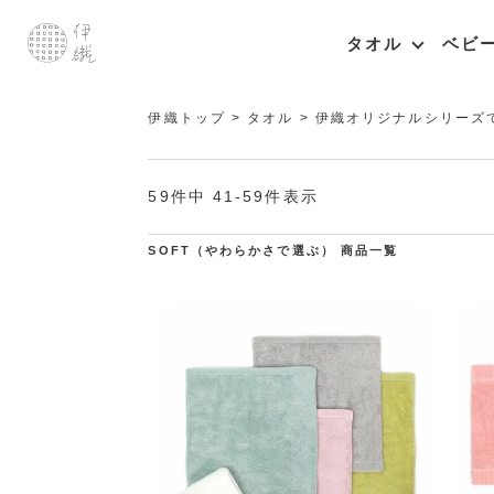
タオル
ベビ
伊織トップ
タオル
伊織オリジナルシリーズ
59
件中
41
-
59
件表示
SOFT（やわらかさで選ぶ） 商品一覧