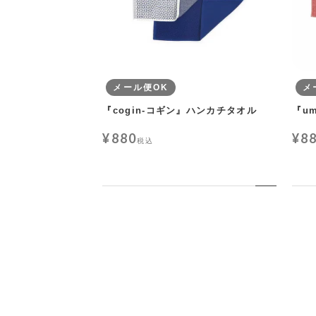
メール便OK
メ
『cogin-コギン』ハンカチタオル
『u
¥
880
¥
8
税込