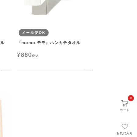
メール便OK
オル
『momo-モモ』ハンカチタオル
¥
880
税込
0
カート
お気に入り