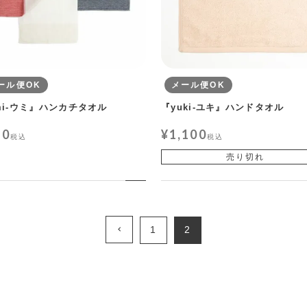
ール便OK
メール便OK
mi-ウミ』ハンカチタオル
『yuki-ユキ』ハンドタオル
80
¥
1,100
税込
税込
売り切れ
1
2