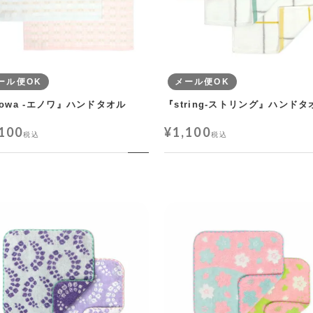
ール便OK
メール便OK
nowa -エノワ』ハンドタオル
『string-ストリング』ハンドタ
,100
¥
1,100
税込
税込