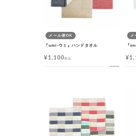
メール便OK
メ
『umi-ウミ』ハンドタオル
『e
¥
1,100
¥
1
税込