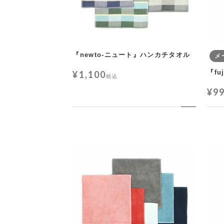
『newto-ニュート』ハンカチタオル
メ
『f
¥
1,100
税込
¥
9