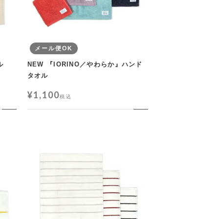
メール便OK
ル
NEW 『IORINO／やわらか』ハンド
タオル
¥
1,100
税込