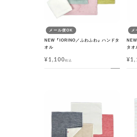
メール便OK
メ
NEW『IORINO／ふわふわ』ハンドタ
NE
オル
タオ
¥
1,100
¥
1
税込