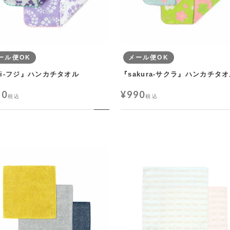
ール便OK
メール便OK
uji-フジ』ハンカチタオル
『sakura-サクラ』ハンカチタ
90
¥
990
税込
税込