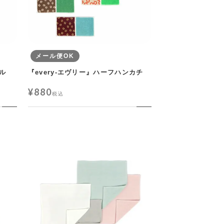
メール便OK
オル
『every-エヴリー』ハーフハンカチ
¥
880
税込