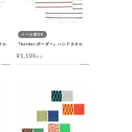
メール便OK
オル
『border-ボーダー』ハンドタオル
¥
1,100
税込