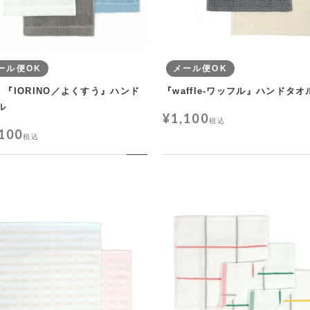
ール便OK
メール便OK
W 『IORINO／よくすう』ハンド
『waffle-ワッフル』ハンドタオ
ル
¥
1,100
税込
,100
税込