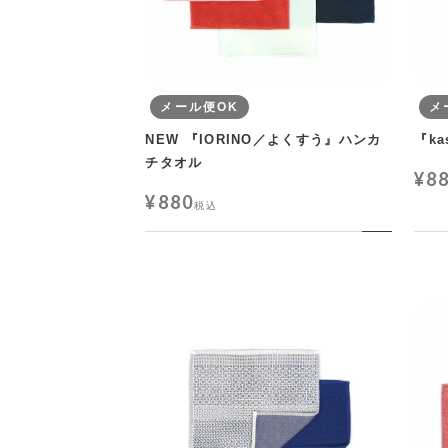
メール便OK
メ
NEW 『IORINO／よくすう』ハンカ
『k
チタオル
¥
8
¥
880
税込