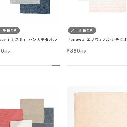
ール便OK
メール便OK
asumi-カスミ』 ハンカチタオル
『enowa -エノワ』ハンカチタ
80
¥
880
税込
税込