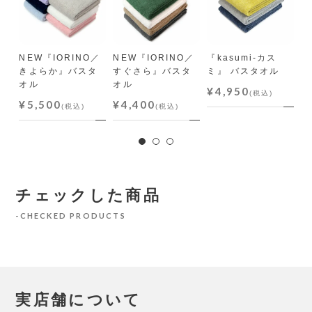
NEW『IORINO／
NEW『IORINO／
『kasumi-カス
『
きよらか』バスタ
すぐさら』バスタ
ミ』 バスタオル
ス
オル
オル
¥4,950
¥
(税込)
¥5,500
¥4,400
(税込)
(税込)
チェックした商品
CHECKED PRODUCTS
実店舗について