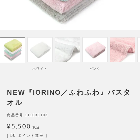
ホワイト
ピンク
NEW『IORINO／ふわふわ』バスタ
オル
商品番号
111033103
¥
5,500
税込
50
[
ポイント進呈 ]