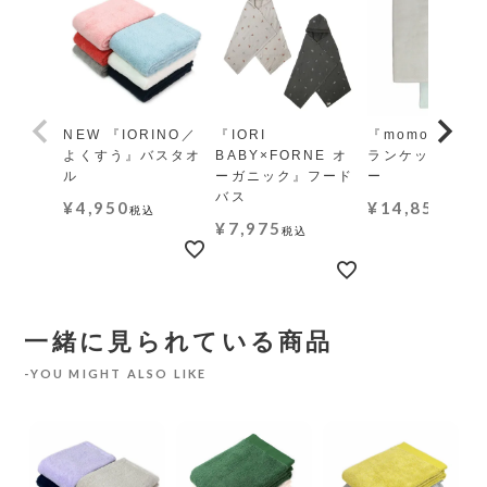
NEW 『IORINO／
『IORI
『momo-モモ』
よくすう』バスタオ
BABY×FORNE オ
ランケット レギ
ル
ーガニック』フード
ー
バス
¥
4,950
¥
14,850
税込
税込
¥
7,975
税込
一緒に見られている商品
YOU MIGHT ALSO LIKE
N
ン』