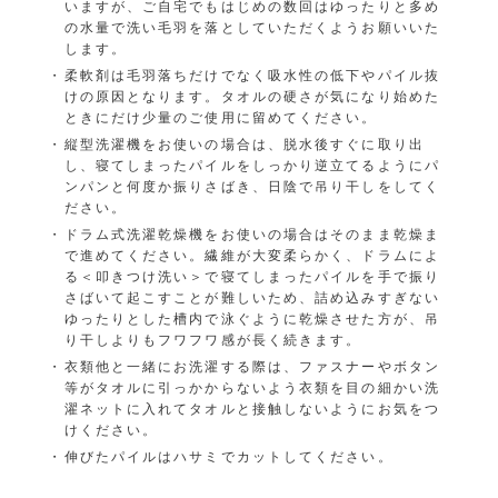
いますが、ご自宅でもはじめの数回はゆったりと多め
の水量で洗い毛羽を落としていただくようお願いいた
します。
柔軟剤は毛羽落ちだけでなく吸水性の低下やパイル抜
けの原因となります。タオルの硬さが気になり始めた
ときにだけ少量のご使用に留めてください。
縦型洗濯機をお使いの場合は、脱水後すぐに取り出
し、寝てしまったパイルをしっかり逆立てるようにパ
ンパンと何度か振りさばき、日陰で吊り干しをしてく
ださい。
ドラム式洗濯乾燥機をお使いの場合はそのまま乾燥ま
で進めてください。繊維が大変柔らかく、ドラムによ
る＜叩きつけ洗い＞で寝てしまったパイルを手で振り
さばいて起こすことが難しいため、詰め込みすぎない
ゆったりとした槽内で泳ぐように乾燥させた方が、吊
り干しよりもフワフワ感が長く続きます。
衣類他と一緒にお洗濯する際は、ファスナーやボタン
等がタオルに引っかからないよう衣類を目の細かい洗
濯ネットに入れてタオルと接触しないようにお気をつ
けください。
伸びたパイルはハサミでカットしてください。