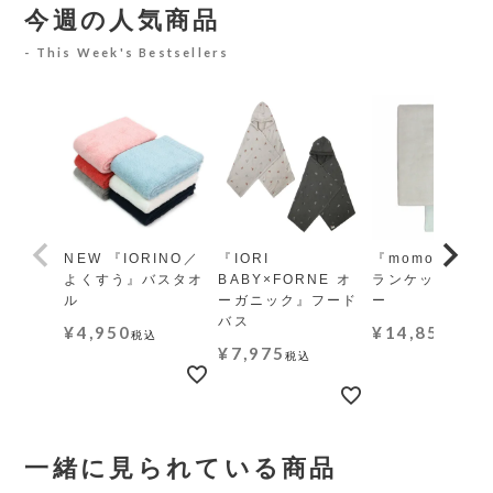
今週の人気商品
This Week's Bestsellers
NEW 『IORINO／
『IORI
『momo-モモ』
よくすう』バスタオ
BABY×FORNE オ
ランケット レギ
ル
ーガニック』フード
ー
バス
¥
4,950
¥
14,850
税込
税込
¥
7,975
税込
一緒に見られている商品