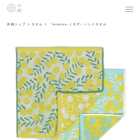
伊織トップ
タオル
『mimosa-ミモザ』ハンドタオル