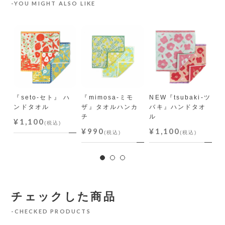
YOU MIGHT ALSO LIKE
カ
ル
『seto-セト』 ハ
『mimosa-ミモ
NEW『tsubaki-ツ
『
ンドタオル
ザ』タオルハンカ
バキ』ハンドタオ
ド
チ
ル
¥1,100
¥
(税込)
¥990
¥1,100
(税込)
(税込)
チェックした商品
CHECKED PRODUCTS