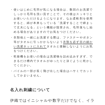
使いはじめに毛羽が気になる場合は、数回のお洗濯で
しっかり毛羽を洗い流すことで、その後はスッキリと
お使いいただけるようになります。なお柔軟剤を使用
すると、綿が本来もっている「洗濯することで締まっ
て丈夫になる」という機能が阻害され、毛羽落ちし始
める場合がありますのでお気をつけください。
衣類他と一緒にお洗濯する際は、ファスナーやボタン
等がタオルに引っかからないよう
衣類を必ず目の細か
い洗濯ネットに入れて
タオルと接触しないようにお気
をつけください。
乾燥機をお使いの場合は洗濯物を詰め込みすぎず、で
きるだけ槽内でタオルがゆったりと泳ぐように乾かし
てください。
パイルの一部が長く飛び出した場合はハサミでカット
してかまいません。
名入れ刺繍について
伊織ではイニシャルや数字だけでなく、イラ