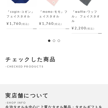
『cogin-コギン』
『momo-モモ』フ
『waffle-ワッフ
『
フェイスタオル
ェイスタオル
ル』 フェイスタオ
ミ
ル
ル
¥1,760
¥1,760
(税込)
(税込)
¥2,200
¥
(税込)
チェックした商品
CHECKED PRODUCTS
実店舗について
SHOP INFO
今治タオルを中心に上質なタオル製品・タオルギフトを