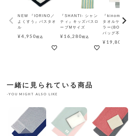
NEW 『IORINO／
『SHANTI- シャン
『kinome-木の
よくすう』バスタオ
ティ』キッズバスロ
タオルケット レ
ル
ーブMサイズ
ラー(BOX・ギ
バッグ不可)
¥
4,950
¥
16,280
税込
税込
¥
19,800
税込
一緒に見られている商品
YOU MIGHT ALSO LIKE
オ