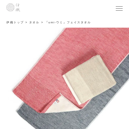
伊織トップ
タオル
『umi-ウミ』フェイスタオル