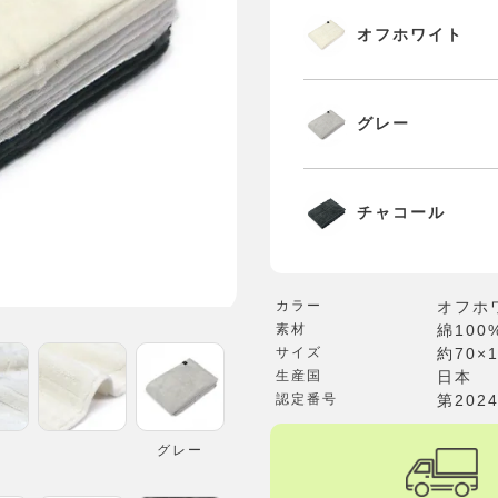
オフホワイト
グレー
チャコール
カラー
オフホ
素材
綿100
サイズ
約70×
生産国
日本
認定番号
第2024
グレー