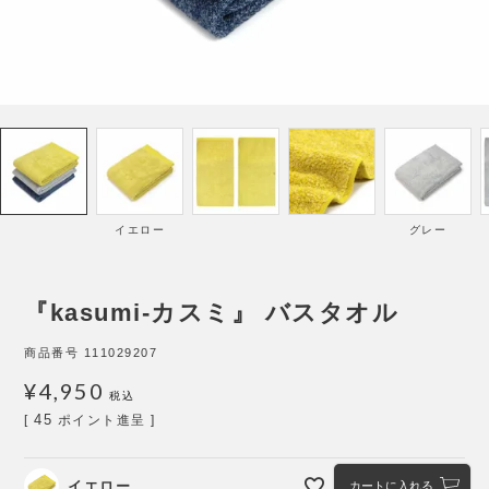
イエロー
グレー
『kasumi-カスミ』 バスタオル
商品番号
111029207
¥
4,950
税込
45
[
ポイント進呈 ]
イエロー
カートに入れる