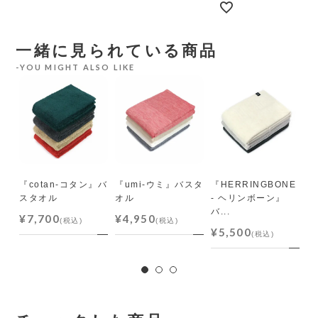
一緒に見られている商品
YOU MIGHT ALSO LIKE
／す
オル
『cotan-コタン』バ
『umi-ウミ』バスタ
『HERRINGBONE
『
スタオル
オル
- ヘリンボーン』
グ
バ...
¥7,700
¥4,950
¥
(税込)
(税込)
¥5,500
(税込)