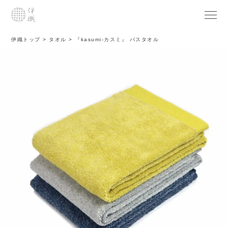
伊織トップ
タオル
『kasumi-カスミ』 バスタオル