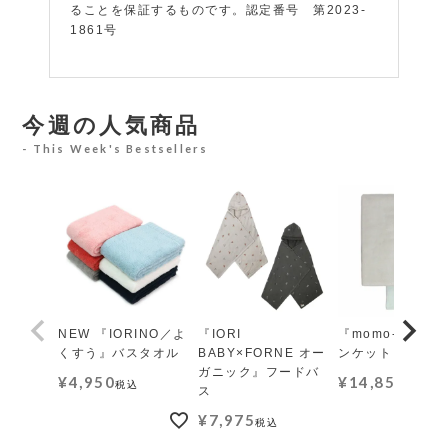
ることを保証するものです。認定番号 第2023-
1861号
今週の人気商品
This Week's Bestsellers
NEW 『IORINO／よ
『IORI
『momo-モモ』
くすう』バスタオル
BABY×FORNE オー
ンケット レギュ
ガニック』フードバ
¥
4,950
¥
14,850
税込
税込
ス
¥
7,975
税込