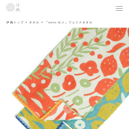
伊織トップ
タオル
『seto-セト』フェイスタオル