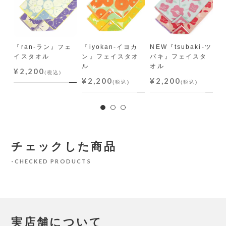
『ran-ラン』フェ
『iyokan-イヨカ
NEW『tsubaki-ツ
『
イスタオル
ン』フェイスタオ
バキ』フェイスタ
ポ
ル
オル
ル
¥2,200
(税込)
¥2,200
¥2,200
¥
(税込)
(税込)
チェックした商品
CHECKED PRODUCTS
実店舗について