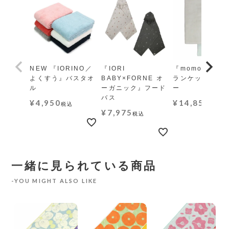
NEW 『IORINO／
『IORI
『momo-モモ』
よくすう』バスタオ
BABY×FORNE オ
ランケット レギ
ル
ーガニック』フード
ー
バス
¥
4,950
¥
14,850
税込
税込
¥
7,975
税込
一緒に見られている商品
YOU MIGHT ALSO LIKE
フ