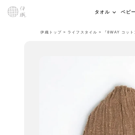
タオル
ベビ
伊織トップ
ライフスタイル
『8WAY コッ