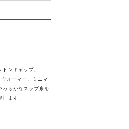
ットンキャップ。
クウォーマー、ミニマ
やわらかなスラブ糸を
活躍します。