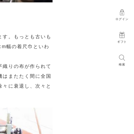
ログイン
ます。もっとも古いも
ギフト
cm幅の着尺巾といわ
検索
平織りの布が作られて
機はまたたく間に全国
徐々に衰退し、次々と