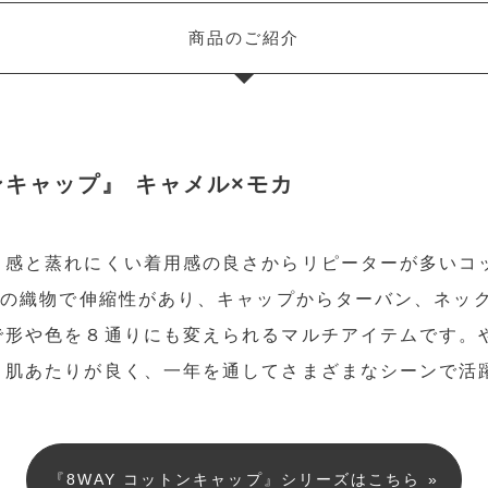
商品のご紹介
ンキャップ』 キャメル×モカ
ト感と蒸れにくい着用感の良さからリピーターが多いコ
状の織物で伸縮性があり、キャップからターバン、ネッ
で形や色を８通りにも変えられるマルチアイテムです。
。肌あたりが良く、一年を通してさまざまなシーンで
『8WAY コットンキャップ』シリーズはこちら »