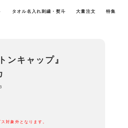
ト
タオル名入れ刺繍・熨斗
大量注文
特集
コットンキャップ』
カ
3
ビス対象外となります。