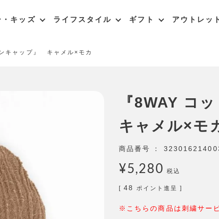
ー・キッズ
ライフスタイル
ギフト
アウトレッ
トンキャップ』 キャメル×モカ
『8WAY 
キャメル×モ
商品番号
32301621400
¥
5,280
税込
48
[
ポイント進呈 ]
※こちらの商品は刺繍サー