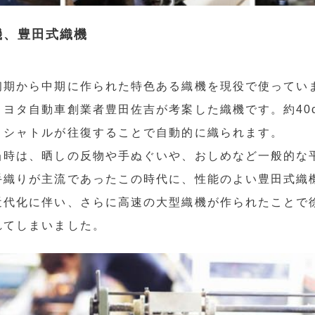
機、豊田式織機
初期から中期に作られた特色ある織機を現役で使ってい
ヨタ自動車創業者豊田佐吉が考案した織機です。約40
、シャトルが往復することで自動的に織られます。
当時は、晒しの反物や手ぬぐいや、おしめなど一般的な
手織りが主流であったこの時代に、性能のよい豊田式織
近代化に伴い、さらに高速の大型織機が作られたことで
れてしまいました。