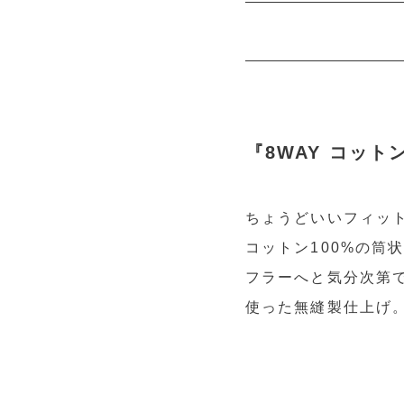
『8WAY コット
ちょうどいいフィッ
コットン100%の筒
フラーへと気分次第
使った無縫製仕上げ