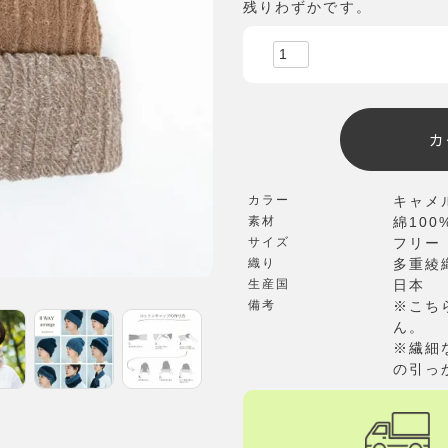
残りわずかです。
カ
カラー
キャメ
素材
綿100
サイズ
フリー（
織り
多重綾
生産国
日本
備考
※こち
ん。
※繊細
の引っ