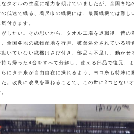
質なタオルの生産に精力を傾けていましたが、全国各地
昔の低速で織る、着尺巾の織機には、最新織機では難し
とに気付きます。
りがしたい。その思いから、タオル工場を退職後、昔の
し、全国各地の織物産地を行脚、破棄処分されている特
年動いていない織機はさび付き、部品も不足し、動かせ
で持ち帰った4台をすべて分解し、使える部品で復元、よ
さらにタテ糸が自由自在に操れるよう、ヨコ糸も特殊に
した。改良に改良を重ねることで、この世に2つとない
です。