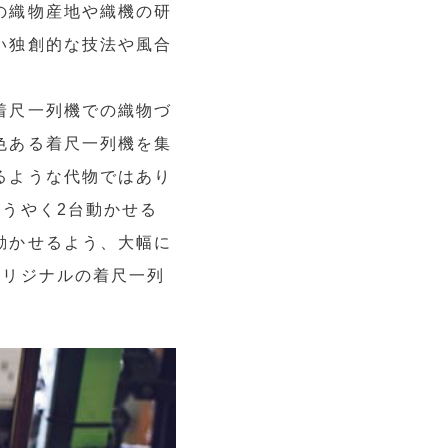
の織物産地や織機の研
い独創的な技法や風合
着尺一列機での織物づ
色ある着尺一列機を集
るような代物ではあり
うやく2台動かせる
動かせるよう、大幅に
オリジナルの着尺一列