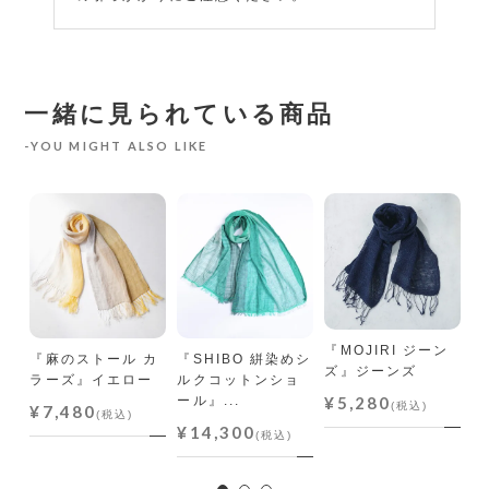
一緒に見られている商品
YOU MIGHT ALSO LIKE
リ
ス
『MOJIRI ジーン
『麻のストール カ
『SHIBO 絣染めシ
『
ズ』ジーンズ
ラーズ』イエロー
ルクコットンショ
ル
¥5,280
ール』...
ー
(税込)
¥7,480
(税込)
¥14,300
¥
(税込)