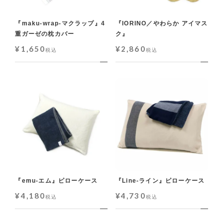
『maku-wrap-マクラップ』4
『IORINO／やわらか アイマス
重ガーゼの枕カバー
ク』
¥
1,650
¥
2,860
税込
税込
『emu-エム』ピローケース
『Line-ライン』ピローケース
¥
4,180
¥
4,730
税込
税込