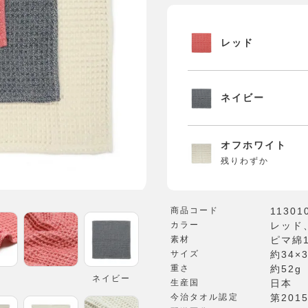
レッド
ネイビー
オフホワイト
残りわずか
商品コード
11301
カラー
レッド
素材
ピマ綿1
サイズ
約34×
重さ
約52g
ネイビー
生産国
日本
今治タオル認定
第2015