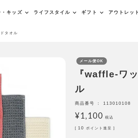
ー・キッズ
ライフスタイル
ギフト
アウトレッ
ンドタオル
メール便OK
『waffle
ル
商品番号
113010108
¥
1,100
税込
10
[
ポイント進呈 ]