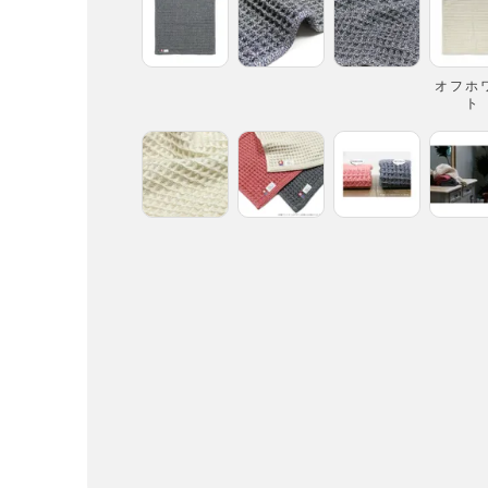
オフホ
ト