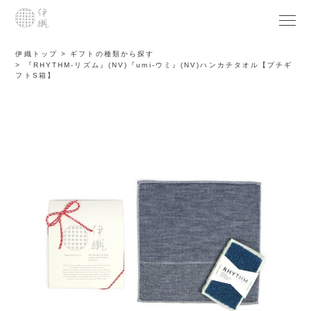
伊織トップ
ギフトの種類から探す
『RHYTHM-リズム』(NV)『umi-ウミ』(NV)ハンカチタオル【プチギ
フトS箱】