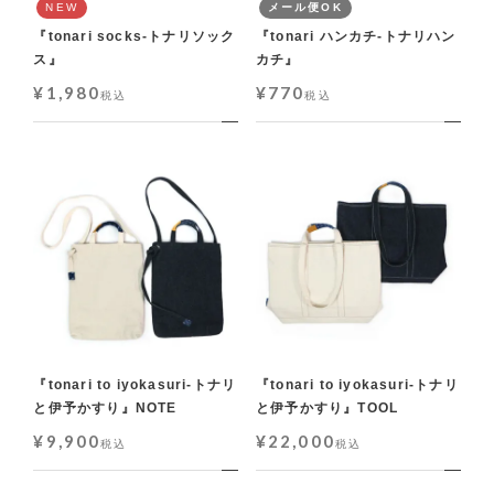
NEW
メール便OK
『tonari socks-トナリソック
『tonari ハンカチ-トナリハン
ス』
カチ』
¥
1,980
¥
770
税込
税込
『tonari to iyokasuri-トナリ
『tonari to iyokasuri-トナリ
と伊予かすり』NOTE
と伊予かすり』TOOL
¥
9,900
¥
22,000
税込
税込