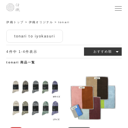
伊織トップ
伊織オリジナル
tonari
tonari to iyokasuri
4
件中
1
-
4
件表示
おすすめ順
tonari 商品一覧