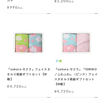
カチ
¥
2,200
税込
¥
990
税込
『sakura-サクラ』フェイスタ
『sakura-サクラ』『IORINO
オル２枚組ギフトセット【M
／ふわふわ』（ピンク）フェイ
箱】
スタオル２枚組ギフトセット
【M箱】
¥
4,730
税込
¥
4,730
税込