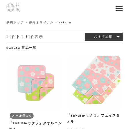
伊織トップ
伊織オリジナル
sakura
11
件中
1
-
11
件表示
おすすめ順
sakura 商品一覧
『sakura-サクラ』フェイスタ
メール便OK
オル
『sakura-サクラ』タオルハン