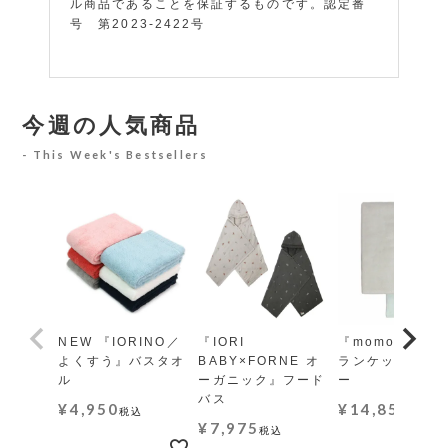
ル商品であることを保証するものです。認定番
号 第2023-2422号
今週の人気商品
This Week's Bestsellers
NEW 『IORINO／
『IORI
『momo-モモ』
よくすう』バスタオ
BABY×FORNE オ
ランケット レギ
ル
ーガニック』フード
ー
バス
¥
4,950
¥
14,850
税込
税込
¥
7,975
税込