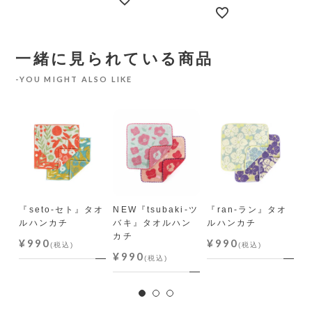
一緒に見られている商品
YOU MIGHT ALSO LIKE
ン』
『seto-セト』タオ
NEW『tsubaki-ツ
『ran-ラン』タオ
『
ルハンカチ
バキ』タオルハン
ルハンカチ
ポ
カチ
チ
¥990
¥990
(税込)
(税込)
¥990
¥
(税込)