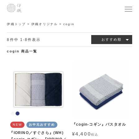
伊織トップ
伊織オリジナル
cogin
8
件中
1
-
8
件表示
おすすめ順
cogin 商品一覧
『cogin-コギン』バスタオル
NEW
お中元おすすめ
『IORINO／すぐさら』(WH)
¥
4,400
税込