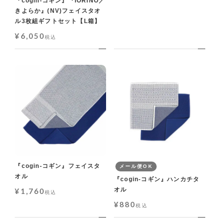
『cogin-コギン』『IORINO／
きよらか』(NV)フェイスタオ
ル3枚組ギフトセット【L箱】
¥
6,050
税込
『cogin-コギン』フェイスタ
メール便OK
オル
『cogin-コギン』ハンカチタ
オル
¥
1,760
税込
¥
880
税込