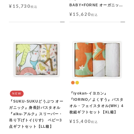
【XL箱】
BABY×FORNE オーガニッ
¥
15,730
税込
ク』ラトル(とり） ベビー3点
¥
15,620
税込
ギフトセット【LL箱】
『iyokan-イヨカン』
NEW
『IORINO／よくすう』バスタ
『SUKU-SUKUどうぶつ オー
オル・フェイスタオル(WH）4
ガニック』身長計バスタオル
枚組ギフトセット【XL箱】
『alku-アルク』スリーパー・
吊り下げトイ(りす) ベビー3
¥
15,400
税込
点ギフトセット【LL箱】