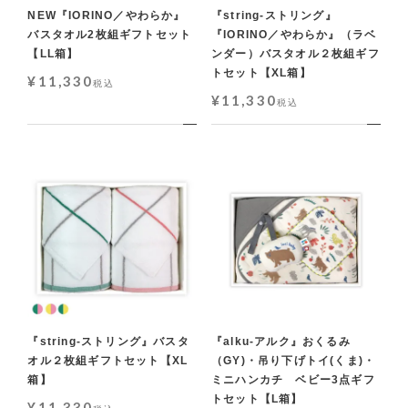
NEW『IORINO／やわらか』
『string-ストリング』
バスタオル2枚組ギフトセット
『IORINO／やわらか』（ラベ
【LL箱】
ンダー）バスタオル２枚組ギフ
トセット【XL箱】
¥
11,330
税込
¥
11,330
税込
『string-ストリング』バスタ
『alku-アルク』おくるみ
オル２枚組ギフトセット【XL
（GY)・吊り下げトイ(くま)・
箱】
ミニハンカチ ベビー3点ギフ
トセット【L箱】
¥
11,330