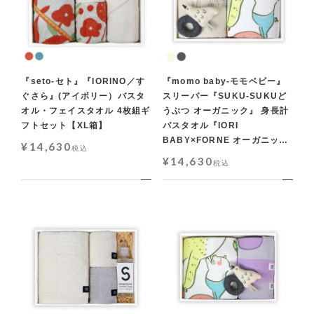
『seto-セト』『IORINO／す
『momo baby-モモベビー』
ぐさら』(アイボリー）バスタ
スリーパー『SUKU-SUKUど
オル・フェイスタオル 4枚組ギ
うぶつ オーガニック』 身長計
フトセット【XL箱】
バスタオル『IORI
BABY×FORNE オーガニッ
¥
14,630
税込
ク』ラトル ベビー3点ギフトセ
¥
14,630
税込
ット【L箱】