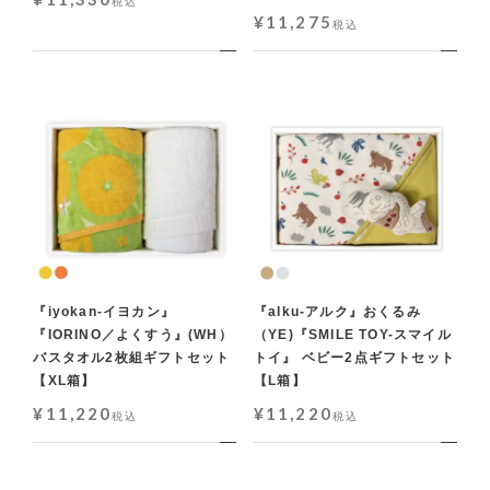
税込
¥
11,275
税込
『iyokan-イヨカン』
『alku-アルク』おくるみ
『IORINO／よくすう』(WH）
（YE)『SMILE TOY-スマイル
バスタオル2枚組ギフトセット
トイ』 ベビー2点ギフトセット
【XL箱】
【L箱】
¥
11,220
¥
11,220
税込
税込