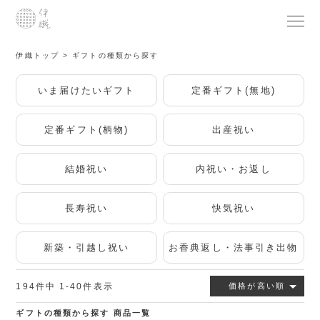
伊織トップ
ギフトの種類から探す
いま届けたいギフト
定番ギフト(無地)
定番ギフト(柄物)
出産祝い
結婚祝い
内祝い・お返し
長寿祝い
快気祝い
新築・引越し祝い
お香典返し・法事引き出物
194
件中
1
-
40
件表示
価格が高い順
ギフトの種類から探す 商品一覧