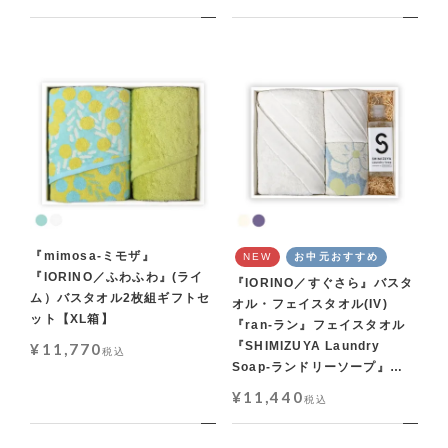
『mimosa-ミモザ』
NEW
お中元おすすめ
『IORINO／ふわふわ』(ライ
『IORINO／すぐさら』バスタ
ム）バスタオル2枚組ギフトセ
オル・フェイスタオル(IV)
ット【XL箱】
『ran-ラン』フェイスタオル
『SHIMIZUYA Laundry
¥
11,770
税込
Soap-ランドリーソープ』
600mlギフトセット【LL箱】
¥
11,440
税込