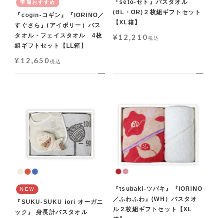
『seto-セト』バスタオル
季節おすすめ
(BL・OR)２枚組ギフトセット
『cogin-コギン』『IORINO／
【XL箱】
すぐさら』(アイボリー）バス
タオル・フェイスタオル 4枚
¥
12,210
税込
組ギフトセット【LL箱】
¥
12,650
税込
『tsubaki-ツバキ』『IORINO
NEW
／ふわふわ』(WH）バスタオ
『SUKU-SUKU iori オーガニ
ル２枚組ギフトセット【XL
ック』 身長計バスタオル