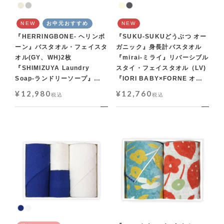
NEW
お中元おすすめ
NEW
『HERRINGBONE- ヘリンボ
『SUKU-SUKUどうぶつ オー
ーン』バスタオル・フェイスタ
ガニック』身長計バスタオル
オル(GY、WH)2枚
『mirai-ミライ』リバーシブル
『SHIMIZUYA Laundry
スタイ・フェイスタオル（LV)
Soap-ランドリーソープ』
『IORI BABY×FORNE オー
600mlギフトセット【LL箱】
ガニック』ラトル ベビー4点
¥
12,980
¥
12,760
税込
税込
ギフトセット【L箱】