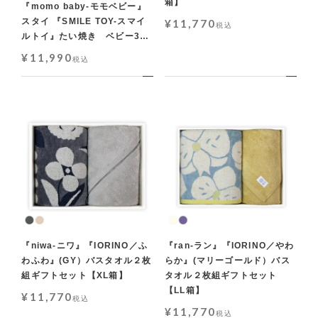
箱】
『momo baby-モモベビー』
スタイ 『SMILE TOY-スマイ
¥
11,770
税込
ルトイ』たい焼き ベビー3点
ギフトセット【L箱】
¥
11,990
税込
『niwa-ニワ』『IORINO／ふ
『ran-ラン』『IORINO／やわ
わふわ』(GY）バスタオル２枚
らか』(マリーゴールド）バス
組ギフトセット【XL箱】
タオル２枚組ギフトセット
【LL箱】
¥
11,770
税込
¥
11,770
税込