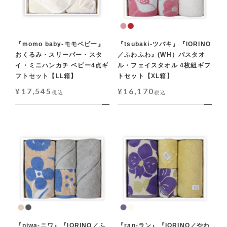
『momo baby-モモベビー』
『tsubaki-ツバキ』『IORINO
おくるみ・スリーパー・スタ
／ふわふわ』(WH）バスタオ
イ・ミニハンカチ ベビー4点ギ
ル・フェイスタオル 4枚組ギフ
フトセット【LL箱】
トセット【XL箱】
¥
17,545
¥
16,170
税込
税込
『niwa-ニワ』『IORINO／ふ
『ran-ラン』『IORINO／やわ