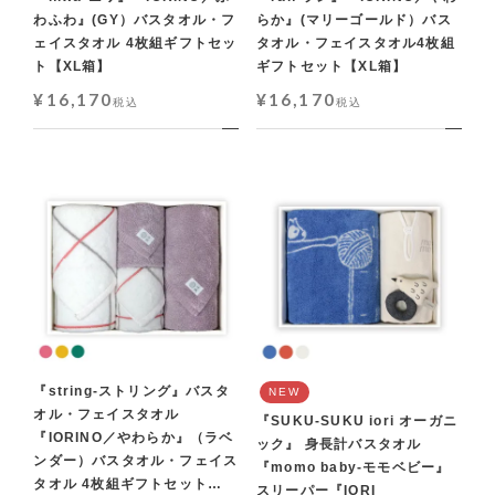
わふわ』(GY）バスタオル・フ
らか』(マリーゴールド）バス
ェイスタオル 4枚組ギフトセッ
タオル・フェイスタオル4枚組
ト【XL箱】
ギフトセット【XL箱】
¥
16,170
¥
16,170
税込
税込
『string-ストリング』バスタ
NEW
オル・フェイスタオル
『SUKU-SUKU iori オーガニ
『IORINO／やわらか』（ラベ
ック』 身長計バスタオル
ンダー）バスタオル・フェイス
『momo baby-モモベビー』
タオル 4枚組ギフトセット
スリーパー『IORI