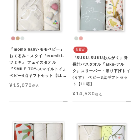
『momo baby-モモベビー』
NEW
おくるみ・スタイ『tsumiki-
『SUKU-SUKUおんがく』身
ツミキ』 フェイスタオル
長計バスタオル『alku-アル
『SMILE TOY-スマイルトイ』
ク』スリーパー・吊り下げトイ
ベビー4点ギフトセット【LL
(りす) ベビー3点ギフトセッ
箱】
ト【LL箱】
¥
15,070
税込
¥
14,630
税込