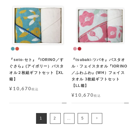
『seto-セト』『IORINO／す
『tsubaki-ツバキ』バスタオ
ぐさら』(アイボリー）バスタ
ル・フェイスタオル『IORINO
オル２枚組ギフトセット【XL
／ふわふわ』(WH）フェイス
箱】
タオル 3枚組ギフトセット
【LL箱】
¥
10,670
税込
¥
10,670
税込
1
2
…
5