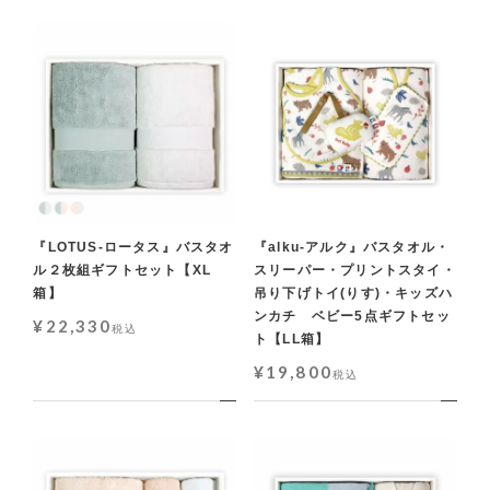
『LOTUS-ロータス』バスタオ
『alku-アルク』バスタオル・
ル２枚組ギフトセット【XL
スリーパー・プリントスタイ・
箱】
吊り下げトイ(りす)・キッズハ
ンカチ ベビー5点ギフトセッ
¥
22,330
税込
ト【LL箱】
¥
19,800
税込