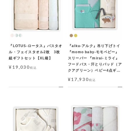
『LOTUS-ロータス』バスタオ
『alku-アルク』吊り下げトイ
ル・フェイスタオル2枚 3枚
『momo baby-モモベビー』
組ギフトセット【XL箱】
スリーパー 『mirai-ミライ』
フードバス・汗とりパッド（ア
¥
19,030
税込
クアグリーン）ベビー4点ギフ
トセット【LL箱】
¥
17,930
税込