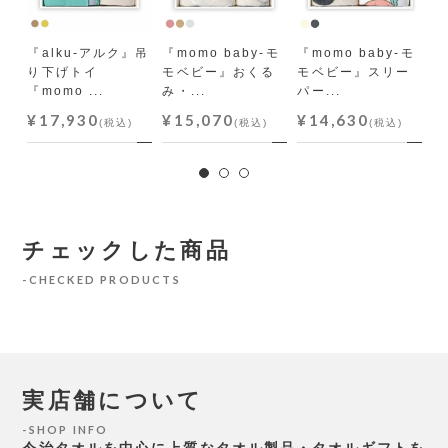
『alku-アルク』吊
『momo baby-モ
『momo baby-モ
『
り下げトイ
モベビー』おくる
モベビー』スリー
i
『momo ...
み・...
パー...
ク.
¥17,930
¥15,070
¥14,630
¥
(税込)
(税込)
(税込)
チェックした商品
CHECKED PRODUCTS
実店舗について
SHOP INFO
今治タオルを中心に上質なタオル製品・タオルギフトを