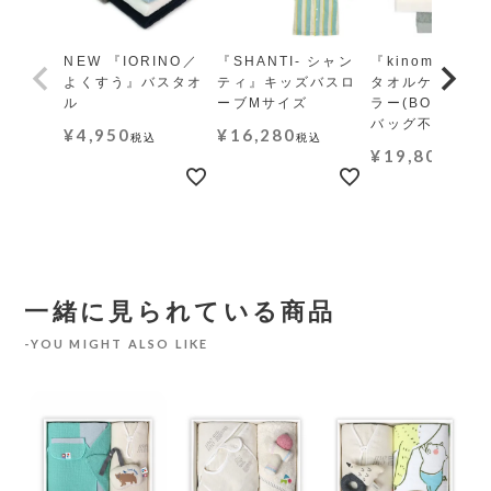
NEW 『IORINO／
『SHANTI- シャン
『kinome-木の
よくすう』バスタオ
ティ』キッズバスロ
タオルケット レ
ル
ーブMサイズ
ラー(BOX・ギ
バッグ不可)
¥
4,950
¥
16,280
税込
税込
¥
19,800
税込
一緒に見られている商品
YOU MIGHT ALSO LIKE
／
タ