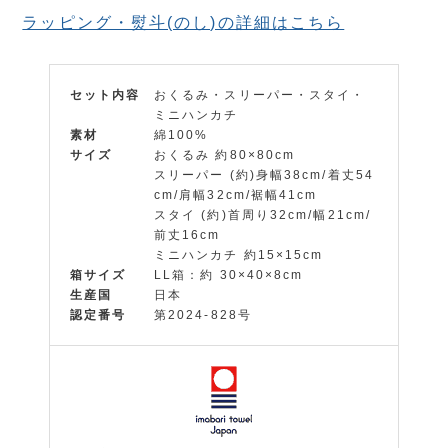
ラッピング・熨斗(のし)の詳細はこちら
セット内容
おくるみ・スリーパー・スタイ・
ミニハンカチ
素材
綿100%
サイズ
おくるみ 約80×80cm
スリーパー (約)身幅38cm/着丈54
cm/肩幅32cm/裾幅41cm
スタイ (約)首周り32cm/幅21cm/
前丈16cm
ミニハンカチ 約15×15cm
箱サイズ
LL箱：約 30×40×8cm
生産国
日本
認定番号
第2024-828号