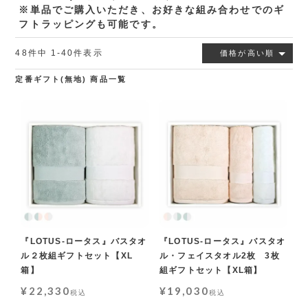
※単品でご購入いただき、お好きな組み合わせでのギ
フトラッピングも可能です。
48
件中
1
-
40
件表示
価格が高い順
定番ギフト(無地) 商品一覧
『LOTUS-ロータス』バスタオ
『LOTUS-ロータス』バスタオ
ル２枚組ギフトセット【XL
ル・フェイスタオル2枚 3枚
箱】
組ギフトセット【XL箱】
¥
22,330
¥
19,030
税込
税込