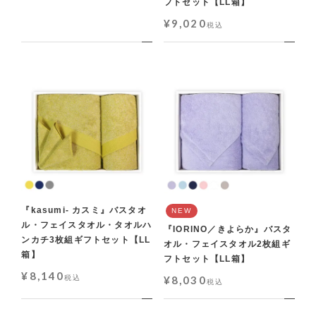
フトセット【LL箱】
¥
9,020
税込
『kasumi- カスミ』バスタオ
NEW
ル・フェイスタオル・タオルハ
『IORINO／きよらか』バスタ
ンカチ3枚組ギフトセット【LL
オル・フェイスタオル2枚組ギ
箱】
フトセット【LL箱】
¥
8,140
税込
¥
8,030
税込