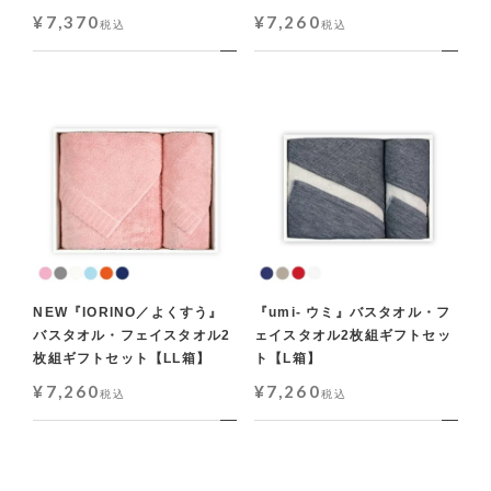
¥
7,370
¥
7,260
税込
税込
NEW『IORINO／よくすう』
『umi- ウミ』バスタオル・フ
バスタオル・フェイスタオル2
ェイスタオル2枚組ギフトセッ
枚組ギフトセット【LL箱】
ト【L箱】
¥
7,260
¥
7,260
税込
税込