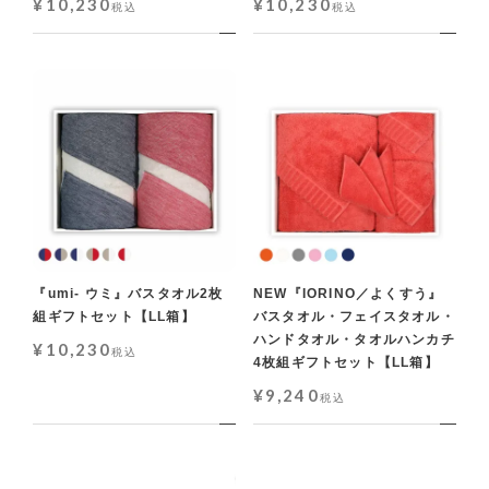
¥
10,230
¥
10,230
税込
税込
『umi- ウミ』バスタオル2枚
NEW『IORINO／よくすう』
組ギフトセット【LL箱】
バスタオル・フェイスタオル・
ハンドタオル・タオルハンカチ
¥
10,230
税込
4枚組ギフトセット【LL箱】
¥
9,240
税込