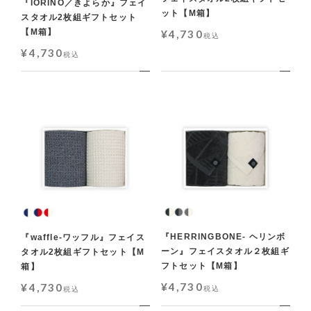
『IORINO／きよらか』フェイ
ット【M箱】
スタオル2枚組ギフトセット
【M箱】
¥
4,730
税込
¥
4,730
税込
『HERRINGBONE- ヘリンボ
『waffle-ワッフル』フェイス
ーン』フェイスタオル２枚組ギ
タオル2枚組ギフトセット【M
フトセット【M箱】
箱】
¥
4,730
¥
4,730
税込
税込