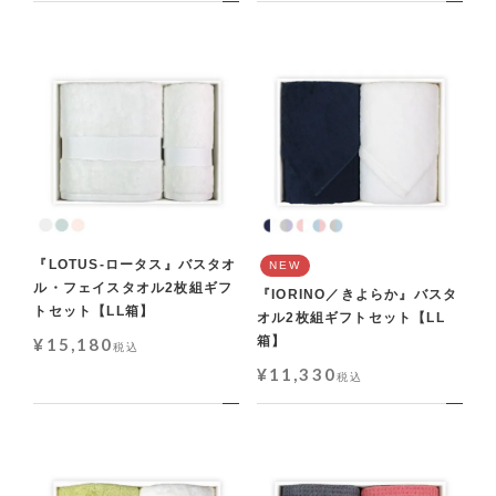
『LOTUS-ロータス』バスタオ
NEW
ル・フェイスタオル2枚組ギフ
『IORINO／きよらか』バスタ
トセット【LL箱】
オル2枚組ギフトセット【LL
箱】
¥
15,180
税込
¥
11,330
税込