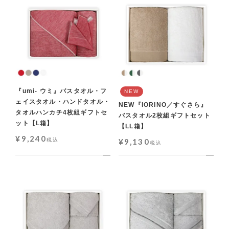
『umi- ウミ』バスタオル・フ
NEW
ェイスタオル・ハンドタオル・
NEW『IORINO／すぐさら』
タオルハンカチ4枚組ギフトセ
バスタオル2枚組ギフトセット
ット【L箱】
【LL箱】
¥
9,240
税込
¥
9,130
税込