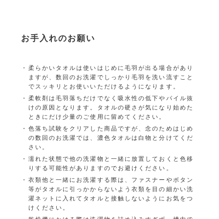
お手入れのお願い
柔らかいタオルは使いはじめに毛羽が出る場合があり
ますが、数回のお洗濯でしっかり毛羽を洗い流すこと
でスッキリとお使いいただけるようになります。
柔軟剤は毛羽落ちだけでなく吸水性の低下やパイル抜
けの原因となります。タオルの硬さが気になり始めた
ときにだけ少量のご使用に留めてください。
色落ち試験をクリアした商品ですが、念のためはじめ
の数回のお洗濯では、濃色タオルは白物と分けてくだ
さい。
濡れた状態で他の洗濯物と一緒に放置しておくと色移
りする可能性がありますのでお避けください。
衣類他と一緒にお洗濯する際は、ファスナーやボタン
等がタオルに引っかからないよう衣類を目の細かい洗
濯ネットに入れてタオルと接触しないようにお気をつ
けください。