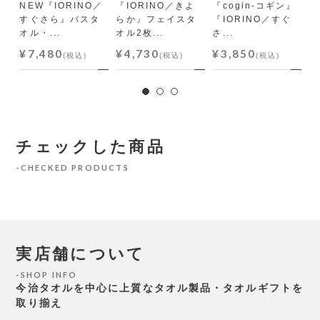
NEW『IORINO／
『IORINO／きよ
『cogin-コギン』
『
すぐさら』バスタ
らか』フェイスタ
『IORINO／すぐ
さ
オル・...
オル2枚...
さ...
ル
¥7,480
¥4,730
¥3,850
¥
(税込)
(税込)
(税込)
チェックした商品
CHECKED PRODUCTS
実店舗について
SHOP INFO
今治タオルを中心に上質なタオル製品・タオルギフトを
取り揃え