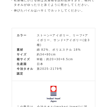
乾燥機にかける際は洗濯物を詰め込みすぎず、槽内で
タオルがゆったりと泳ぐように乾かしてください。
伸びたパイルはハサミでカットしてください。
カラー
ストーン×アイボリー、リーフ×ア
イボリー、サンド×アイボリー(全3
種)
素材
綿 82%、ポリエステル 18%
サイズ
約34×80cm
箱サイズ
M箱：約20×30×6.5cm
生産国
日本
今治タオル
第2025-2179号
認定
この商品は、今治タオル(imabari towel)に認