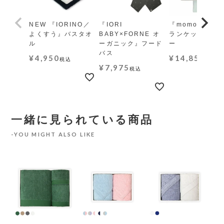
NEW 『IORINO／
『IORI
『momo-モモ』
よくすう』バスタオ
BABY×FORNE オ
ランケット レギ
ル
ーガニック』フード
ー
バス
¥
4,950
¥
14,850
税込
税込
¥
7,975
税込
一緒に見られている商品
YOU MIGHT ALSO LIKE
N
ン』