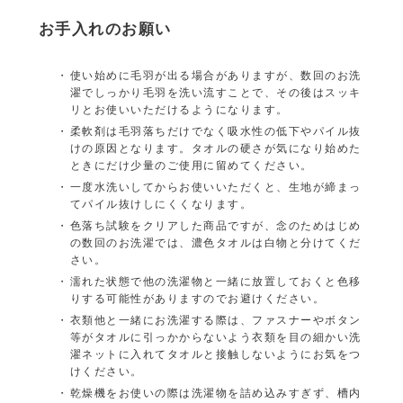
お手入れのお願い
使い始めに毛羽が出る場合がありますが、数回のお洗
濯でしっかり毛羽を洗い流すことで、その後はスッキ
リとお使いいただけるようになります。
柔軟剤は毛羽落ちだけでなく吸水性の低下やパイル抜
けの原因となります。タオルの硬さが気になり始めた
ときにだけ少量のご使用に留めてください。
一度水洗いしてからお使いいただくと、生地が締まっ
てパイル抜けしにくくなります。
色落ち試験をクリアした商品ですが、念のためはじめ
の数回のお洗濯では、濃色タオルは白物と分けてくだ
さい。
濡れた状態で他の洗濯物と一緒に放置しておくと色移
りする可能性がありますのでお避けください。
衣類他と一緒にお洗濯する際は、ファスナーやボタン
等がタオルに引っかからないよう衣類を目の細かい洗
濯ネットに入れてタオルと接触しないようにお気をつ
けください。
乾燥機をお使いの際は洗濯物を詰め込みすぎず、槽内