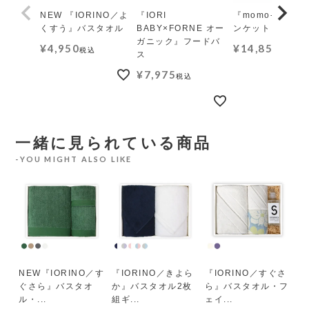
NEW 『IORINO／よ
『IORI
『momo-モモ』
くすう』バスタオル
BABY×FORNE オー
ンケット レギュ
ガニック』フードバ
¥
4,950
¥
14,850
税込
税込
ス
¥
7,975
税込
一緒に見られている商品
YOU MIGHT ALSO LIKE
お
バス
NEW『IORINO／す
『IORINO／きよら
『IORINO／すぐさ
『
ぐさら』バスタオ
か』バスタオル2枚
ら』バスタオル・フ
i
ル・...
組ギ...
ェイ...
¥