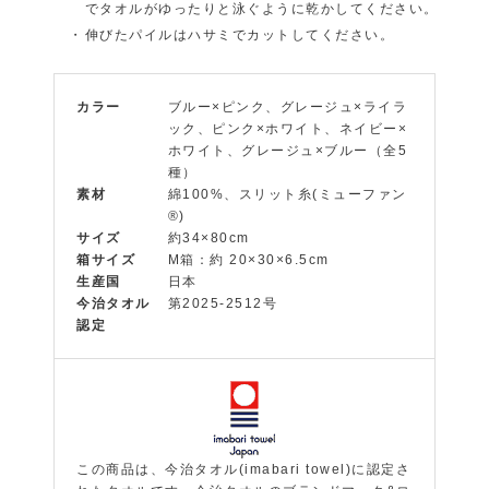
でタオルがゆったりと泳ぐように乾かしてください。
伸びたパイルはハサミでカットしてください。
カラー
ブルー×ピンク、グレージュ×ライラ
ック、ピンク×ホワイト、ネイビー×
ホワイト、グレージュ×ブルー（全5
種）
素材
綿100%、スリット糸(ミューファン
®)
サイズ
約34×80cm
箱サイズ
M箱：約 20×30×6.5cm
生産国
日本
今治タオル
第2025-2512号
認定
この商品は、今治タオル(imabari towel)に認定さ