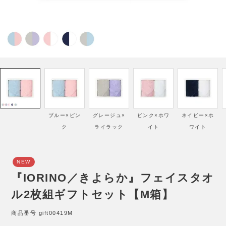
ブルー×ピン
グレージュ×
ピンク×ホワ
ネイビー×ホ
ク
ライラック
イト
ワイト
NEW
『IORINO／きよらか』フェイスタオ
ル2枚組ギフトセット【M箱】
商品番号
gift00419M