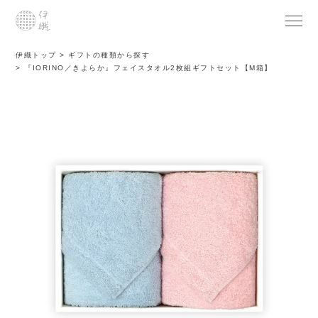
伊織トップ
ギフトの種類から探す
『IORINO／きよらか』フェイスタオル2枚組ギフトセット【M箱】