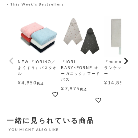
This Week's Bestsellers
NEW 『IORINO／
『IORI
『momo-モモ』
よくすう』バスタオ
BABY×FORNE オ
ランケット レギ
ル
ーガニック』フード
ー
バス
¥
4,950
¥
14,850
税込
税込
¥
7,975
税込
一緒に見られている商品
YOU MIGHT ALSO LIKE