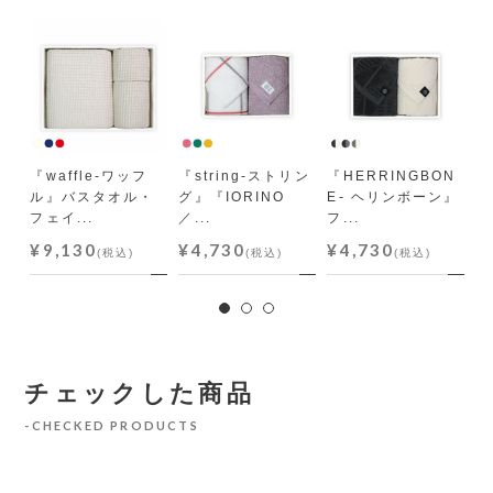
バス
ス
『waffle-ワッフ
『string-ストリン
『HERRINGBON
N
ル』バスタオル・
グ』『IORINO
E- ヘリンボーン』
や
フェイ...
／...
フ...
ス
¥9,130
¥4,730
¥4,730
¥
(税込)
(税込)
(税込)
チェックした商品
CHECKED PRODUCTS