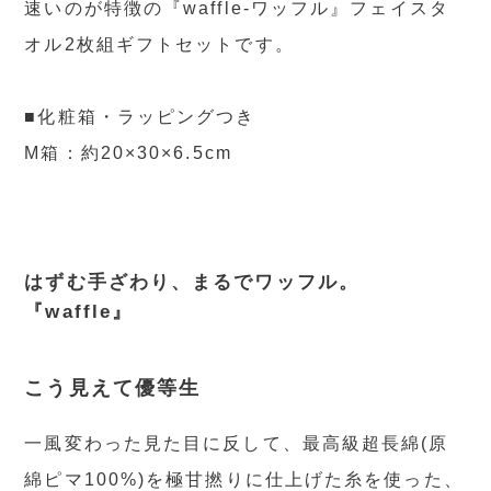
速いのが特徴の『waffle-ワッフル』フェイスタ
オル2枚組ギフトセットです。
■化粧箱・ラッピングつき
M箱：約20×30×6.5cm
はずむ手ざわり、まるでワッフル。
『waffle』
こう見えて優等生
一風変わった見た目に反して、最高級超長綿(原
綿ピマ100%)を極甘撚りに仕上げた糸を使った、