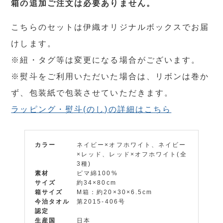
箱の追加ご注文は必要ありません。
こちらのセットは伊織オリジナルボックスでお届
けします。
※紐・タグ等は変更になる場合がございます。
※熨斗をご利用いただいた場合は、リボンは巻か
ず、包装紙で包装させていただきます。
ラッピング・熨斗(のし)の詳細はこちら
カラー
ネイビー×オフホワイト、ネイビー
×レッド、レッド×オフホワイト(全
3種)
素材
ピマ綿100%
サイズ
約34×80cm
箱サイズ
M箱：約20×30×6.5cm
今治タオル
第2015-406号
認定
生産国
日本