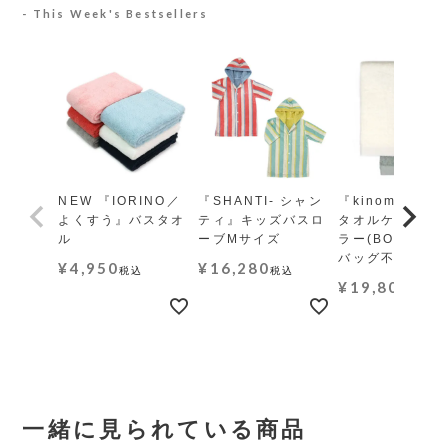
This Week's Bestsellers
NEW 『IORINO／
『SHANTI- シャン
『kinome-木の
よくすう』バスタオ
ティ』キッズバスロ
タオルケット レ
ル
ーブMサイズ
ラー(BOX・ギ
バッグ不可)
¥
4,950
¥
16,280
税込
税込
¥
19,800
税込
一緒に見られている商品