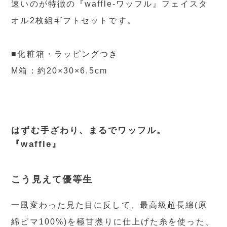
速いのが特徴の『waffle-ワッフル』フェイスタ
オル2枚組ギフトセットです。
■化粧箱・ラッピングつき
M箱：約20×30×6.5cm
はずむ手ざわり、まるでワッフル。
『waffle』
こう見えて優等生
一風変わった見た目に反して、最高級超長綿(原
綿ピマ100%)を極甘撚りに仕上げた糸を使った、