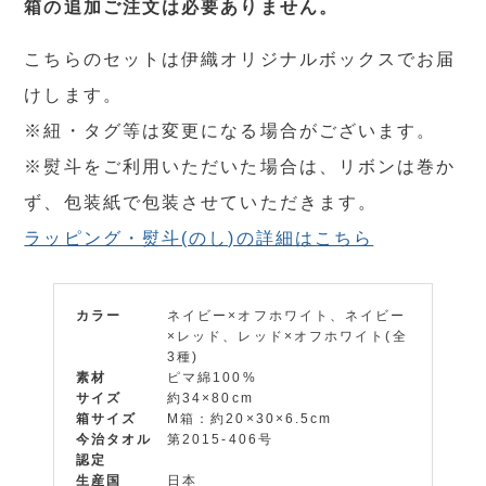
箱の追加ご注文は必要ありません。
こちらのセットは伊織オリジナルボックスでお届
けします。
※紐・タグ等は変更になる場合がございます。
※熨斗をご利用いただいた場合は、リボンは巻か
ず、包装紙で包装させていただきます。
ラッピング・熨斗(のし)の詳細はこちら
カラー
ネイビー×オフホワイト、ネイビー
×レッド、レッド×オフホワイト(全
3種)
素材
ピマ綿100%
サイズ
約34×80cm
箱サイズ
M箱：約20×30×6.5cm
今治タオル
第2015-406号
認定
生産国
日本