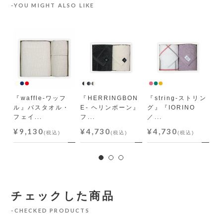
YOU MIGHT ALSO LIKE
バス
ス
『waffle-ワッフ
『HERRINGBON
『string-ストリン
N
ル』バスタオル・
E- ヘリンボーン』
グ』『IORINO
や
フェイ...
フ...
／...
ス
¥9,130
¥4,730
¥4,730
¥
(税込)
(税込)
(税込)
チェックした商品
CHECKED PRODUCTS