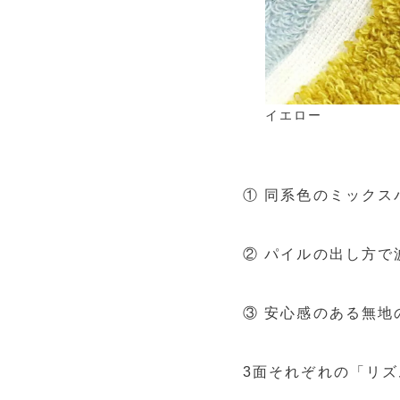
イエロー
① 同系色のミック
② パイルの出し方
③ 安心感のある無地
3面それぞれの「リ