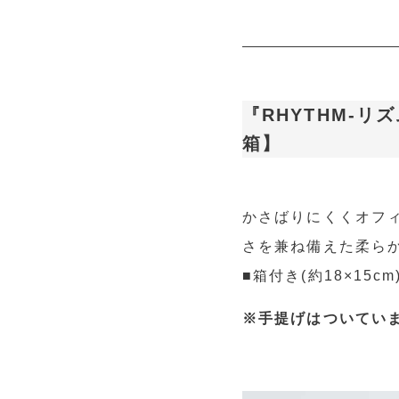
『RHYTHM-リ
箱】
かさばりにくくオフィ
さを兼ね備えた柔らか
■箱付き(約18×15cm
※手提げはついてい