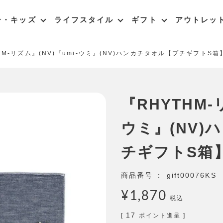
ー・キッズ
ライフスタイル
ギフト
アウトレッ
HM-リズム』(NV)『umi-ウミ』(NV)ハンカチタオル【プチギフトS箱
『RHYTHM-
ウミ』(NV)
チギフトS箱
商品番号
gift00076KS
¥
1,870
税込
17
[
ポイント進呈 ]