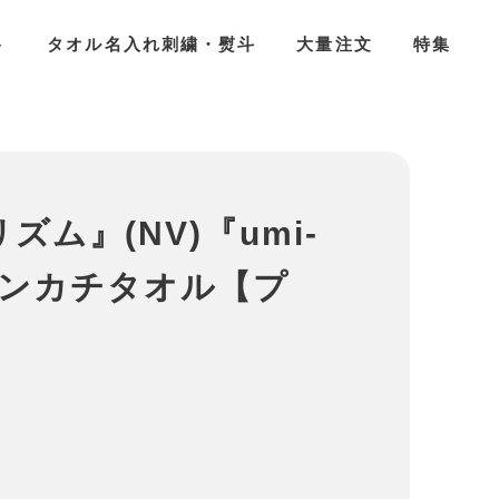
ト
タオル名入れ刺繍・熨斗
大量注文
特集
】
リズム』(NV)『umi-
ハンカチタオル【プ
】