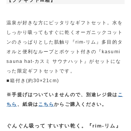
【プチギフトM箱】
温泉が好きな方にピッタリなギフトセット。水を
しっかり吸ってもすぐに乾くオーガニックコット
ンのさっぱりとした肌触り『rim-リム』多目的タ
オルと便利なループとポケット付きの『kasumi
sauna hat-カスミ サウナハット』がセットにな
った限定ギフトセットです。
■箱付き(約30×21cm)
※手提げはついていませんので、別途レジ袋は
こ
ちら
、紙袋は
こちら
からご購入ください。
ぐんぐん吸って すいすい乾く。『rim-リム』