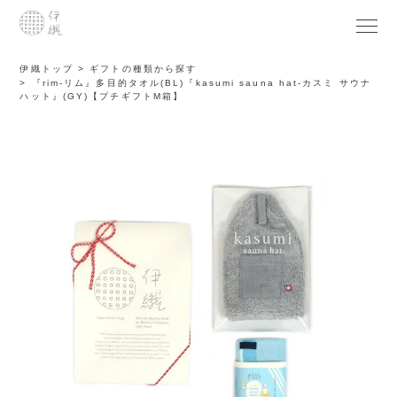
伊織トップ
ギフトの種類から探す
『rim-リム』多目的タオル(BL)『kasumi sauna hat-カスミ サウナ
ハット』(GY)【プチギフトM箱】