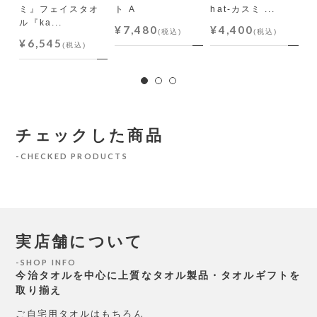
ミ』フェイスタオ
ト A
hat-カスミ ...
『
ル『ka...
ン
¥7,480
¥4,400
(税込)
(税込)
¥6,545
¥
(税込)
チェックした商品
CHECKED PRODUCTS
実店舗について
SHOP INFO
今治タオルを中心に上質なタオル製品・タオルギフトを
取り揃え
ご自宅用タオルはもちろん