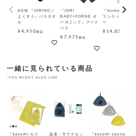
NEW 『IORINO／
『IORI
『momo-モモ』
よくすう』バスタオ
BABY×FORNE オ
ランケット レギ
ル
ーガニック』フード
ー
バス
¥
4,950
¥
14,850
税込
税込
¥
7,975
税込
一緒に見られている商品
YOU MIGHT ALSO LIKE
『kasumi-カス
温泉・サウナセッ
『kasumi sauna
母