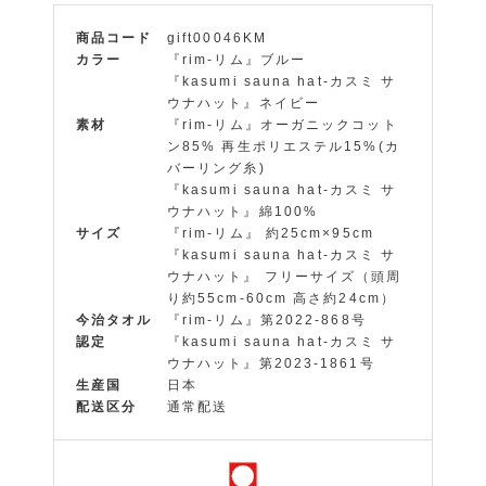
商品コード
gift00046KM
カラー
『rim-リム』ブルー
『kasumi sauna hat-カスミ サ
ウナハット』ネイビー
素材
『rim-リム』オーガニックコット
ン85% 再生ポリエステル15%(カ
バーリング糸)
『kasumi sauna hat-カスミ サ
ウナハット』綿100%
サイズ
『rim-リム』 約25cm×95cm
『kasumi sauna hat-カスミ サ
ウナハット』 フリーサイズ（頭周
り約55cm-60cm 高さ約24cm）
今治タオル
『rim-リム』第2022-868号
認定
『kasumi sauna hat-カスミ サ
ウナハット』第2023-1861号
生産国
日本
配送区分
通常配送