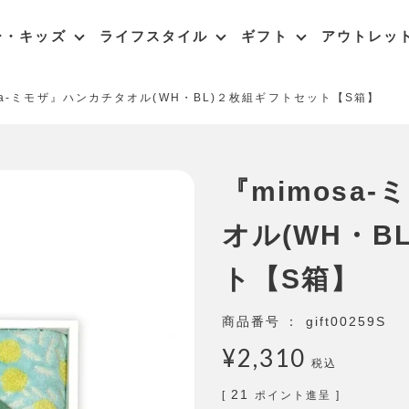
ー・キッズ
ライフスタイル
ギフト
アウトレッ
sa-ミモザ』ハンカチタオル(WH・BL)２枚組ギフトセット【S箱】
『mimosa
オル(WH・B
ト【S箱】
商品番号
gift00259S
¥
2,310
税込
21
[
ポイント進呈 ]