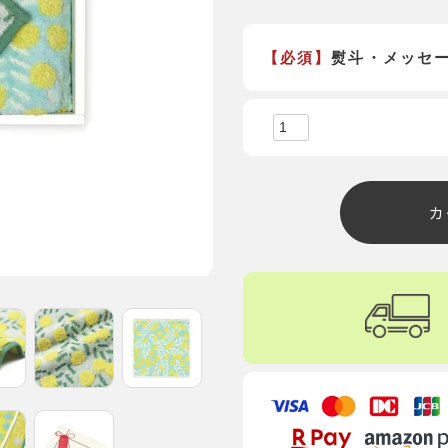
【必須】
熨斗・メッセ
カ