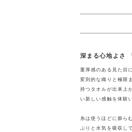
深まる心地よさ 『
重厚感のある見た目
変則的な織りと極限
持つタオルが出来上
い新しい感触を体験
糸は使うほどに膨ら
ぷりと水気を吸収し