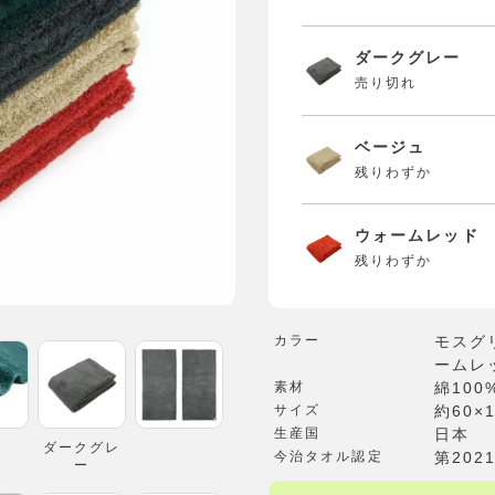
ダークグレー
売り切れ
ベージュ
残りわずか
ウォームレッド
残りわずか
カラー
モスグ
ームレッ
素材
綿100
サイズ
約60×
生産国
日本
ダークグレ
今治タオル認定
第2021
ー