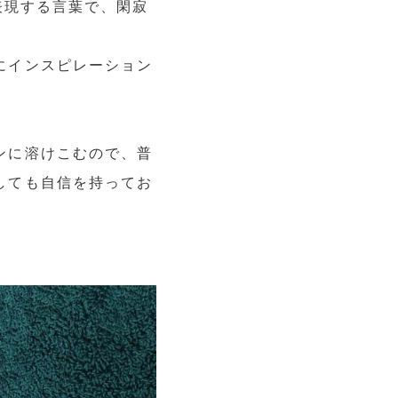
表現する言葉で、閑寂
にインスピレーション
。
ンに溶けこむので、普
しても自信を持ってお