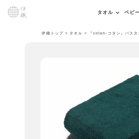
タオル
ベビ
伊織トップ
タオル
『cotan-コタン』バス