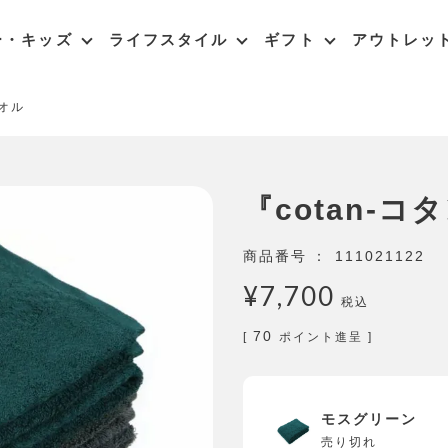
ー・キッズ
ライフスタイル
ギフト
アウトレッ
タオル
『cotan-
商品番号
111021122
¥
7,700
税込
70
[
ポイント進呈 ]
モスグリーン
売り切れ