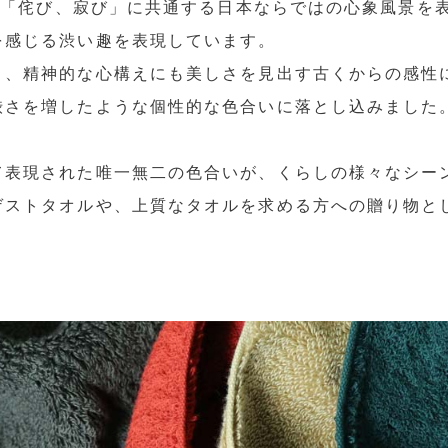
は、「侘び、寂び」に共通する日本ならではの心象風景を
を感じる渋い趣を表現しています。
く、精神的な心構えにも美しさを見出す古くからの感性
渋さを増したような個性的な色合いに落とし込みました
て表現された唯一無二の色合いが、くらしの様々なシー
ゲストタオルや、上質なタオルを求める方への贈り物と