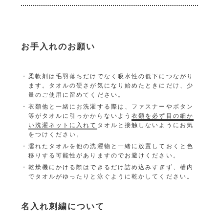
お手入れのお願い
柔軟剤は毛羽落ちだけでなく吸水性の低下につながり
ます。タオルの硬さが気になり始めたときにだけ、少
量のご使用に留めてください。
衣類他と一緒にお洗濯する際は、ファスナーやボタン
等がタオルに引っかからないよう
衣類を必ず目の細か
い洗濯ネットに入れて
タオルと接触しないようにお気
をつけください。
濡れたタオルを他の洗濯物と一緒に放置しておくと色
移りする可能性がありますのでお避けください。
乾燥機にかける際はできるだけ詰め込みすぎず、槽内
でタオルがゆったりと泳ぐように乾かしてください。
名入れ刺繍について