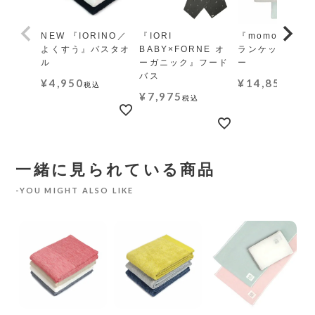
NEW 『IORINO／
『IORI
『momo-モモ』
よくすう』バスタオ
BABY×FORNE オ
ランケット レギ
ル
ーガニック』フード
ー
バス
¥
4,950
¥
14,850
税込
税込
¥
7,975
税込
一緒に見られている商品
YOU MIGHT ALSO LIKE
ダブ
ル