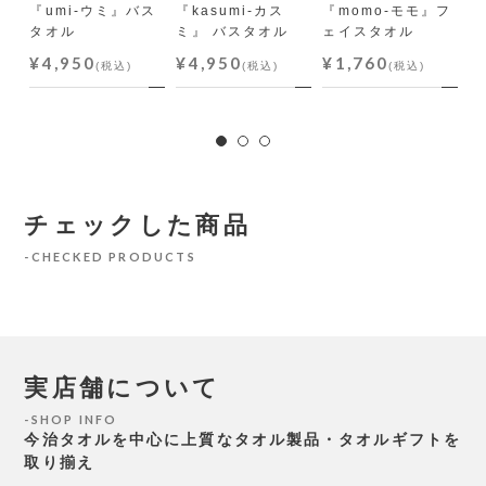
『umi-ウミ』バス
『kasumi-カス
『momo-モモ』フ
『
タオル
ミ』 バスタオル
ェイスタオル
E
バ.
¥4,950
¥4,950
¥1,760
(税込)
(税込)
(税込)
¥
チェックした商品
CHECKED PRODUCTS
実店舗について
SHOP INFO
今治タオルを中心に上質なタオル製品・タオルギフトを
取り揃え