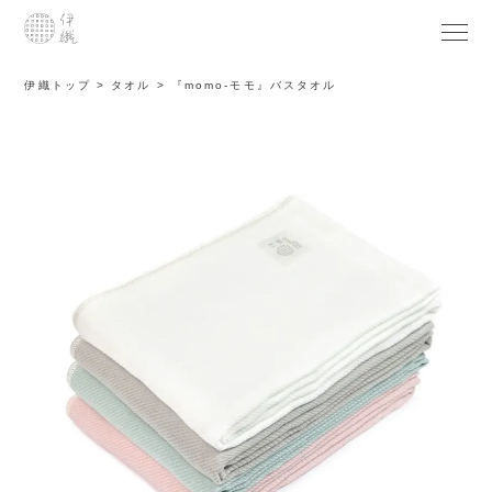
伊織トップ
タオル
『momo-モモ』バスタオル