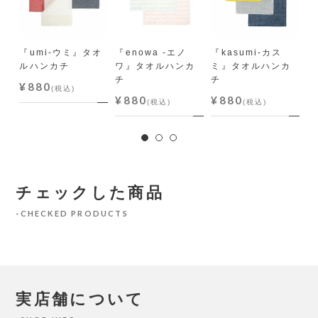
『umi-ウミ』タオ
『enowa -エノ
『kasumi-カス
『
ルハンカチ
ワ』タオルハンカ
ミ』タオルハンカ
シ
チ
チ
ン
¥880
(税込)
¥880
¥880
¥
(税込)
(税込)
チェックした商品
CHECKED PRODUCTS
実店舗について