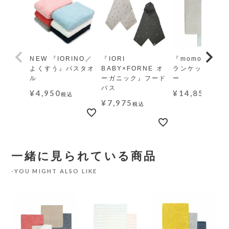
NEW 『IORINO／
『IORI
『momo-モモ』
よくすう』バスタオ
BABY×FORNE オ
ランケット レギ
ル
ーガニック』フード
ー
バス
¥
4,950
¥
14,850
税込
税込
¥
7,975
税込
一緒に見られている商品
YOU MIGHT ALSO LIKE
N
ン』