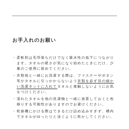
お手入れのお願い
柔軟剤は毛羽落ちだけでなく吸水性の低下につながり
ます。タオルの硬さが気になり始めたときにだけ、少
量のご使用に留めてください。
衣類他と一緒にお洗濯する際は、ファスナーやボタン
等がタオルに引っかからないよう
衣類を必ず目の細か
い洗濯ネットに入れて
タオルと接触しないようにお気
をつけください。
濡れたタオルを他の洗濯物と一緒に放置しておくと色
移りする可能性がありますのでお避けください。
乾燥機にかける際はできるだけ詰め込みすぎず、槽内
でタオルがゆったりと泳ぐように乾かしてください。