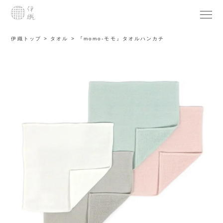
伊織トップ
タオル
『momo-モモ』タオルハンカチ