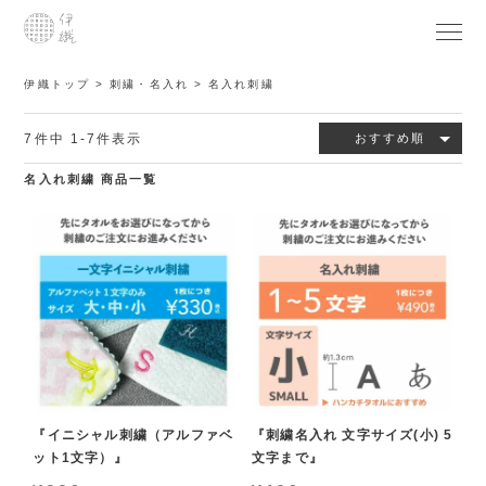
伊織トップ
刺繍・名入れ
名入れ刺繍
7
件中
1
-
7
件表示
おすすめ順
名入れ刺繍 商品一覧
『イニシャル刺繍（アルファベ
『刺繍名入れ 文字サイズ(小) 5
ット1文字）』
文字まで』