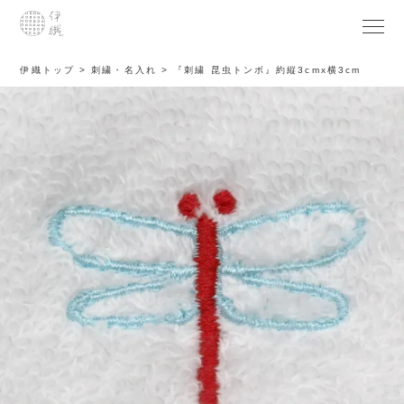
伊織トップ
刺繍・名入れ
『刺繍 昆虫トンボ』約縦3cmx横3cm