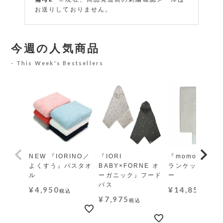
お送りしておりません。
今週の人気商品
This Week's Bestsellers
NEW 『IORINO／
『IORI
『momo-モモ』
よくすう』バスタオ
BABY×FORNE オ
ランケット レギ
ル
ーガニック』フード
ー
バス
¥
4,950
¥
14,850
税込
税込
¥
7,975
税込