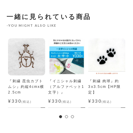
一緒に見られている商品
YOU MIGHT ALSO LIKE
字
文字
『刺繍 昆虫カブト
『イニシャル刺繍
『刺繍 肉球』約
『
ムシ』約縦4cmx横
（アルファベット1
3x3.5cm【HP限
キ
2.5cm
文字）』
定】
ッ
¥330
¥330
¥330
¥
(税込)
(税込)
(税込)