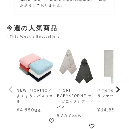
お送りしておりません。​
今週の人気商品
This Week's Bestsellers
NEW 『IORINO／
『IORI
『momo-モモ』
よくすう』バスタオ
BABY×FORNE オ
ランケット レギ
ル
ーガニック』フード
ー
バス
¥
4,950
¥
14,850
税込
税込
¥
7,975
税込