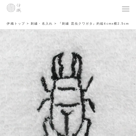
伊織トップ
刺繍・名入れ
『刺繍 昆虫クワガタ』約縦4cmx横2.5cm