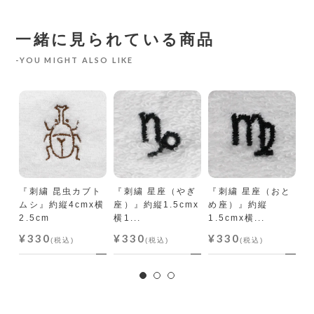
一緒に見られている商品
YOU MIGHT ALSO LIKE
て
mx
『刺繍 昆虫カブト
『刺繍 星座（やぎ
『刺繍 星座（おと
『
ムシ』約縦4cmx横
座）』約縦1.5cmx
め座）』約縦
座
2.5cm
横1...
1.5cmx横...
横1
¥330
¥330
¥330
¥
(税込)
(税込)
(税込)