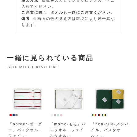
注文方法
枚数を入力してショッピングカートに
入れてください。
ご注文に際し
タオルも一緒にご注文ください。
備考
※画面の色の見え方は環境により若干異な
ります。
一緒に見られている商品
YOU MIGHT ALSO LIKE
カ
／
『border-ボーダ
『momo-モモ』バ
『non-pile-ノンパ
『
ー』バスタオル・
スタオル・フェイ
イル』バスタオ
キ
フェイ...
スタオル...
ル・...
ふ.