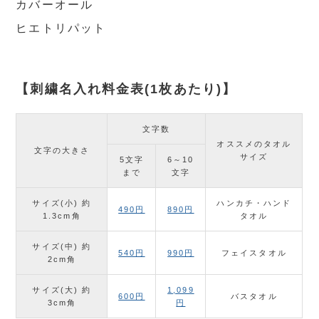
カバーオール
ヒエトリパット
【刺繍名入れ料金表(1枚あたり)】
文字数
オススメのタオル
文字の大きさ
サイズ
5文字
6～10
まで
文字
サイズ(小) 約
ハンカチ・ハンド
490円
890円
1.3cm角
タオル
サイズ(中) 約
540円
990円
フェイスタオル
2cm角
サイズ(大) 約
1,099
600円
バスタオル
3cm角
円