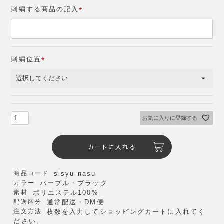
刺繍する商品の記入
(
必
須
)
刺繍位置
(
必
須
)
お気に入りに登録する
カートに入れる
商品コード
sisyu-nasu
カラー
パープル・ブラック
素材
ポリエステル100%
配送区分
通常配送・DM便
注文方法
枚数を入力してショッピングカートに入れてく
ださい。