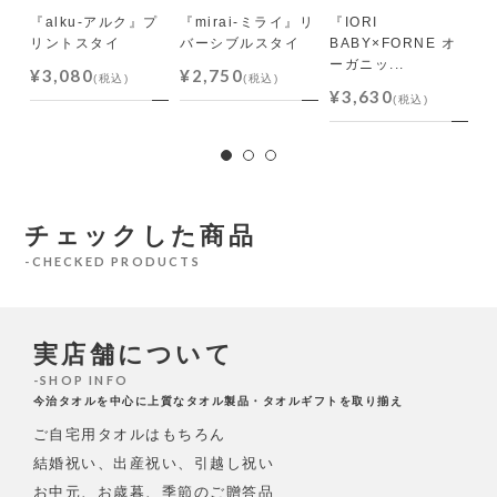
『alku-アルク』プ
『mirai-ミライ』リ
『IORI
『
リントスタイ
バーシブルスタイ
BABY×FORNE オ
ベ
ーガニッ...
ル
¥3,080
¥2,750
(税込)
(税込)
¥3,630
¥
(税込)
チェックした商品
CHECKED PRODUCTS
実店舗について
SHOP INFO
今治タオルを中心に上質なタオル製品・タオルギフトを取り揃え
ご自宅用タオルはもちろん
結婚祝い、出産祝い、引越し祝い
お中元、お歳暮、季節のご贈答品