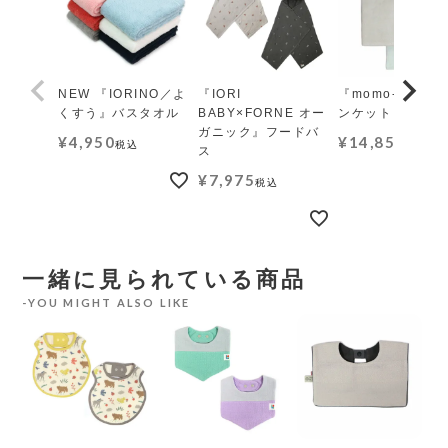
NEW 『IORINO／よ
『IORI
『momo-モモ』
くすう』バスタオル
BABY×FORNE オー
ンケット レギュ
ガニック』フードバ
¥
4,950
¥
14,850
税込
税込
ス
¥
7,975
税込
一緒に見られている商品
YOU MIGHT ALSO LIKE
オ