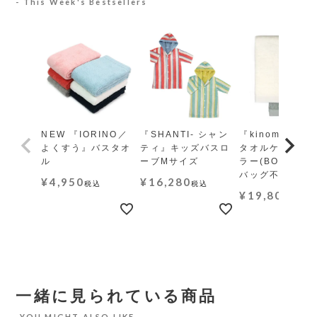
This Week's Bestsellers
NEW 『IORINO／
『SHANTI- シャン
『kinome-木の
よくすう』バスタオ
ティ』キッズバスロ
タオルケット レ
ル
ーブMサイズ
ラー(BOX・ギ
バッグ不可)
¥
4,950
¥
16,280
税込
税込
¥
19,800
税込
一緒に見られている商品
YOU MIGHT ALSO LIKE