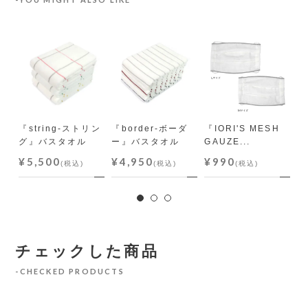
』
『string-ストリン
『border-ボーダ
『IORI'S MESH
『
グ』バスタオル
ー』バスタオル
GAUZE...
ミ
¥5,500
¥4,950
¥990
¥
(税込)
(税込)
(税込)
チェックした商品
CHECKED PRODUCTS