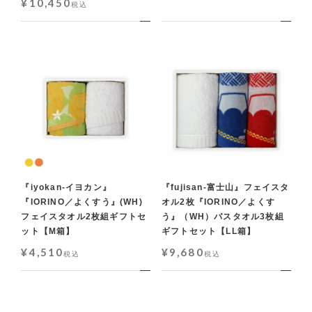
¥
10,450
税込
『iyokan-イヨカン』
『fujisan-富士山』フェイスタ
『IORINO／よくすう』(WH)
オル2枚『IORINO／よくす
フェイスタオル2枚組ギフトセ
う』（WH）バスタオル3枚組
ット【M箱】
ギフトセット【LL箱】
¥
4,510
¥
9,680
税込
税込