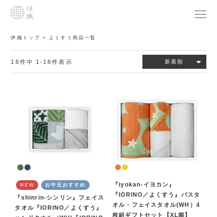
伊織トップ
よくすう商品一覧
18
件中
1
-
18
件表示
新着順
『iyokan-イヨカン』
NEW
お中元おすすめ
『IORINO／よくすう』バスタ
『shinrin-シンリン』フェイス
オル・フェイスタオル(WH）4
タオル『IORINO／よくすう』
枚組ギフトセット【XL箱】