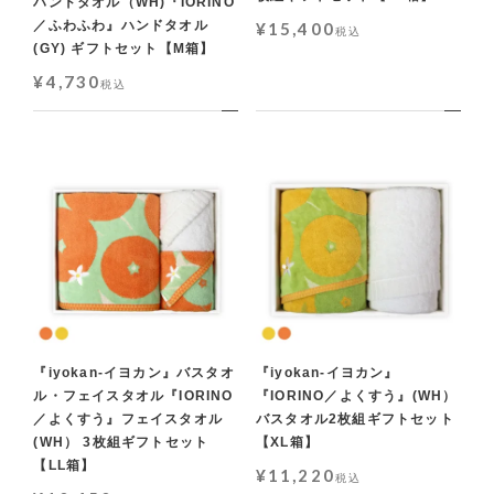
ハンドタオル（WH)『IORINO
／ふわふわ』ハンドタオル
¥
15,400
税込
(GY) ギフトセット【M箱】
¥
4,730
税込
『iyokan-イヨカン』バスタオ
『iyokan-イヨカン』
ル・フェイスタオル『IORINO
『IORINO／よくすう』(WH）
／よくすう』フェイスタオル
バスタオル2枚組ギフトセット
(WH） 3枚組ギフトセット
【XL箱】
【LL箱】
¥
11,220
税込