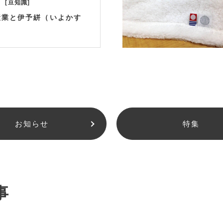
豆知識
産業と伊予絣（いよかす
お知らせ
特集
事