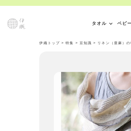
タオル
ベビ
伊織トップ
>
特集
>
豆知識
>
リネン（亜麻）の