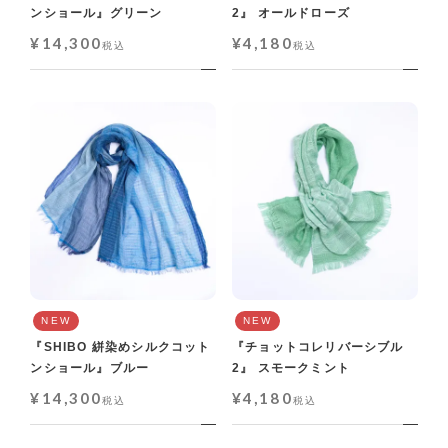
ンショール』グリーン
2』 オールドローズ
¥
14,300
¥
4,180
税込
税込
NEW
NEW
『SHIBO 絣染めシルクコット
『チョットコレリバーシブル
ンショール』ブルー
2』 スモークミント
¥
14,300
¥
4,180
税込
税込