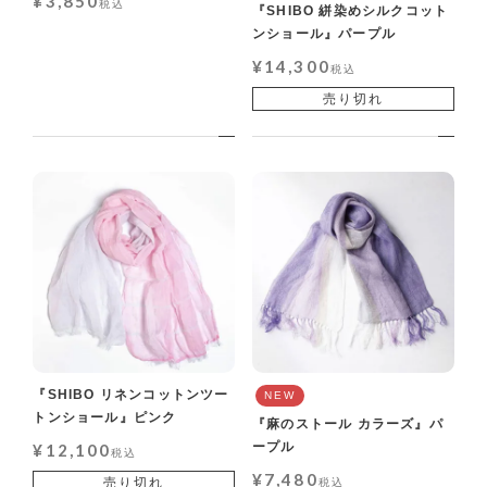
¥
3,850
税込
『SHIBO 絣染めシルクコット
ンショール』パープル
¥
14,300
税込
売り切れ
『SHIBO リネンコットンツー
NEW
トンショール』ピンク
『麻のストール カラーズ』パ
ープル
¥
12,100
税込
¥
7,480
売り切れ
税込