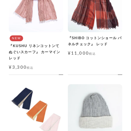
『SHIBO コットンショール パ
NEW
ネルチェック』 レッド
『KUSHU リネンコットンて
ぬぐいスカーフ』 カーマイン
¥
11,000
税込
レッド
¥
3,300
税込