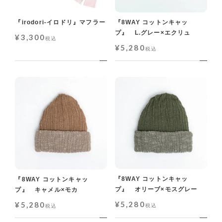
『irodori-イロドリ』マフラー
『8WAY コットンキャッ
プ』 L.グレー×エクリュ
¥
3,300
税込
¥
5,280
税込
『8WAY コットンキャッ
『8WAY コットンキャッ
プ』 オリーブ×モスグレー
プ』 キャメル×モカ
¥
5,280
¥
5,280
税込
税込