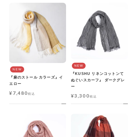
NEW
NEW
『KUSHU リネンコットンて
『麻のストール カラーズ』イ
ぬぐいスカーフ』 ダークグレ
エロー
ー
¥
7,480
税込
¥
3,300
税込