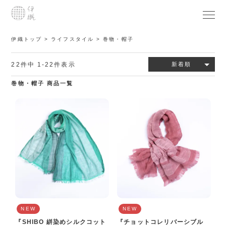
伊織トップ
ライフスタイル
巻物・帽子
22
件中
1
-
22
件表示
新着順
巻物・帽子 商品一覧
NEW
NEW
『SHIBO 絣染めシルクコット
『チョットコレリバーシブル