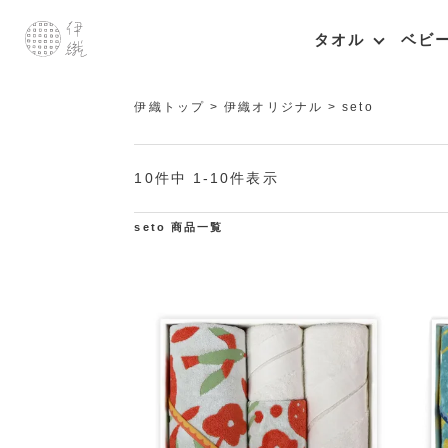
タオル
ベビ
伊織トップ
伊織オリジナル
seto
10
件中
1
-
10
件表示
seto 商品一覧