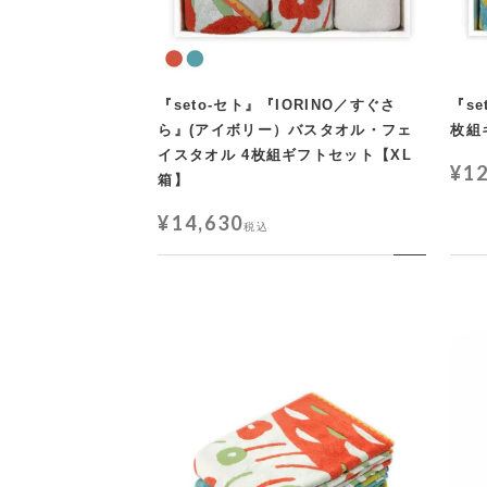
『seto-セト』『IORINO／すぐさ
『se
ら』(アイボリー）バスタオル・フェ
枚組
イスタオル 4枚組ギフトセット【XL
¥
1
箱】
¥
14,630
税込