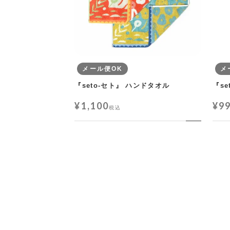
メール便OK
メ
『seto-セト』 ハンドタオル
『s
¥
1,100
¥
9
税込