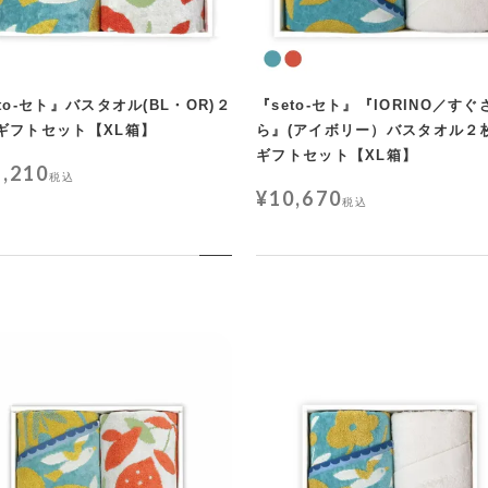
to-セト』バスタオル(BL・OR)２
『seto-セト』『IORINO／すぐ
ギフトセット【XL箱】
ら』(アイボリー）バスタオル２
ギフトセット【XL箱】
2,210
税込
¥
10,670
税込