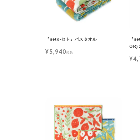
『seto-セト』バスタオル
『s
OR
¥
5,940
税込
¥
4