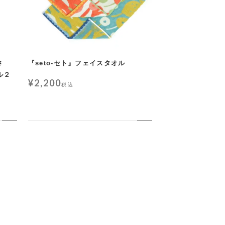
さ
『seto-セト』フェイスタオル
ル２
¥
2,200
税込