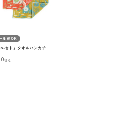
ール便OK
eto-セト』タオルハンカチ
90
税込