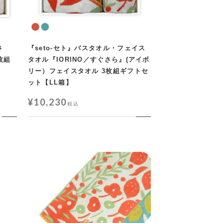
さ
『seto-セト』バスタオル・フェイス
枚組
タオル『IORINO／すぐさら』(アイボ
リー）フェイスタオル 3枚組ギフトセ
ット【LL箱】
¥
10,230
税込