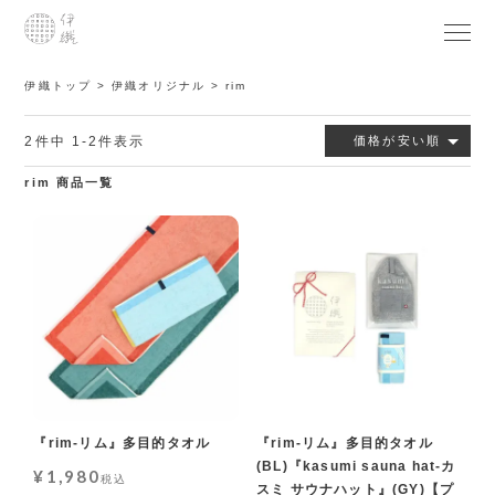
伊織トップ
伊織オリジナル
rim
2
件中
1
-
2
件表示
価格が安い順
rim 商品一覧
『rim-リム』多目的タオル
『rim-リム』多目的タオル
(BL)『kasumi sauna hat-カ
¥
1,980
税込
スミ サウナハット』(GY)【プ